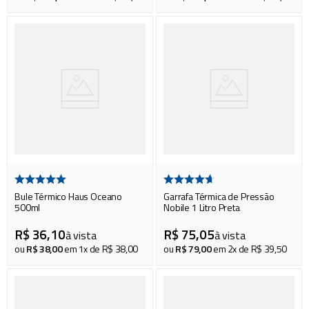
Bule Térmico Haus Oceano
Garrafa Térmica de Pressão
500ml
Nobile 1 Litro Preta
R$
36
,
10
R$
75
,
05
à vista
à vista
ou
R$
38
,
00
em
1
x de
R$
38
,
00
ou
R$
79
,
00
em
2
x de
R$
39
,
50