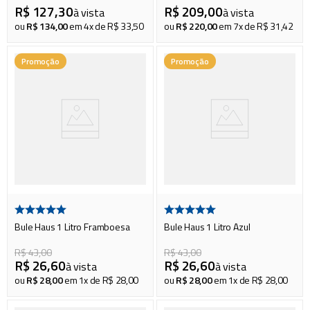
R$
127
,
30
R$
209
,
00
à vista
à vista
ou
R$
134
,
00
em
4
x de
R$
33
,
50
ou
R$
220
,
00
em
7
x de
R$
31
,
42
Promoção
Promoção
Bule Haus 1 Litro Framboesa
Bule Haus 1 Litro Azul
R$
43
,
00
R$
43
,
00
R$
26
,
60
R$
26
,
60
à vista
à vista
ou
R$
28
,
00
em
1
x de
R$
28
,
00
ou
R$
28
,
00
em
1
x de
R$
28
,
00