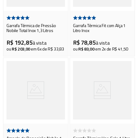
Garrafa Térmica de Pressão
Garrafa Térmica Fit com Alça 1
Nobile Total Inox 1,3 Litros
Litro Inox
R$
192
,
85
R$
78
,
85
à vista
à vista
ou
R$
203
,
00
em
6
x de
R$
33
,
83
ou
R$
83
,
00
em
2
x de
R$
41
,
50