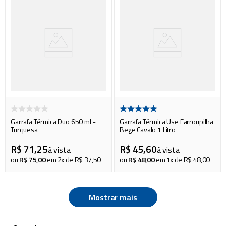
Garrafa Térmica Duo 650 ml -
Garrafa Térmica Use Farroupilha
Turquesa
Bege Cavalo 1 Litro
R$
71
,
25
R$
45
,
60
à vista
à vista
ou
R$
75
,
00
em
2
x de
R$
37
,
50
ou
R$
48
,
00
em
1
x de
R$
48
,
00
Mostrar mais