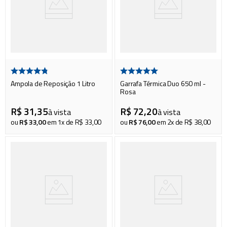
Ampola de Reposição 1 Litro
Garrafa Térmica Duo 650 ml -
Rosa
R$
31
,
35
R$
72
,
20
à vista
à vista
ou
R$
33
,
00
em
1
x de
R$
33
,
00
ou
R$
76
,
00
em
2
x de
R$
38
,
00