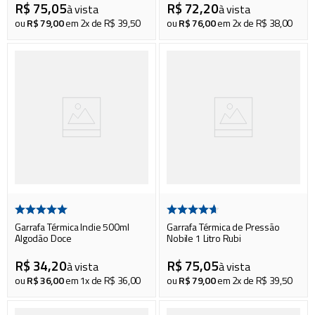
R$
75
,
05
R$
72
,
20
à vista
à vista
ou
R$
79
,
00
em
2
x de
R$
39
,
50
ou
R$
76
,
00
em
2
x de
R$
38
,
00
Garrafa Térmica Indie 500ml
Garrafa Térmica de Pressão
Algodão Doce
Nobile 1 Litro Rubi
R$
34
,
20
R$
75
,
05
à vista
à vista
ou
R$
36
,
00
em
1
x de
R$
36
,
00
ou
R$
79
,
00
em
2
x de
R$
39
,
50