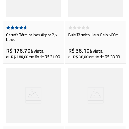
Garrafa Térmica Inox Airpot 2,5
Bule Térmico Haus Gelo 500ml
Litros
R$
176
,
70
R$
36
,
10
à vista
à vista
ou
R$
186
,
00
em
6
x de
R$
31
,
00
ou
R$
38
,
00
em
1
x de
R$
38
,
00