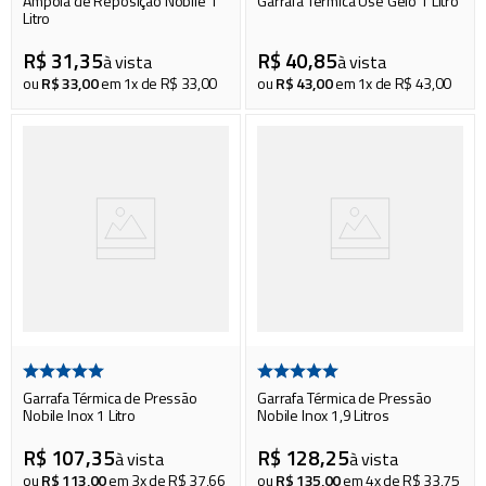
Ampola de Reposição Nobile 1
Garrafa Térmica Use Gelo 1 Litro
Litro
R$
31
,
35
R$
40
,
85
à vista
à vista
ou
R$
33
,
00
em
1
x de
R$
33
,
00
ou
R$
43
,
00
em
1
x de
R$
43
,
00
Garrafa Térmica de Pressão
Garrafa Térmica de Pressão
Nobile Inox 1 Litro
Nobile Inox 1,9 Litros
R$
107
,
35
R$
128
,
25
à vista
à vista
ou
R$
113
,
00
em
3
x de
R$
37
,
66
ou
R$
135
,
00
em
4
x de
R$
33
,
75