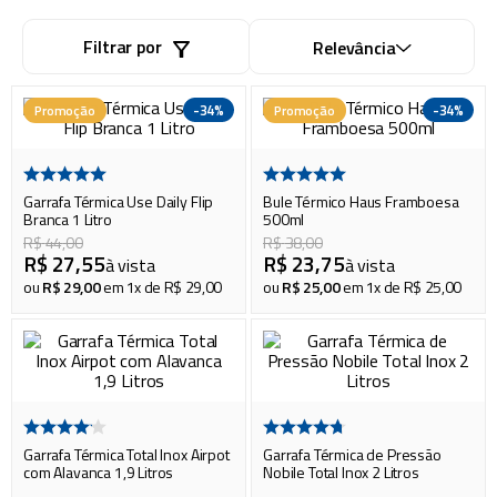
piscina
8
º
cadeira praia
Filtrar por
9
º
Relevância
cadeiras
10
º
-
34%
-
34%
Promoção
Promoção
Garrafa Térmica Use Daily Flip
Bule Térmico Haus Framboesa
Branca 1 Litro
500ml
R$
44
,
00
R$
38
,
00
R$
27
,
55
R$
23
,
75
à vista
à vista
ou
R$
29
,
00
em
1
x de
R$
29
,
00
ou
R$
25
,
00
em
1
x de
R$
25
,
00
Garrafa Térmica Total Inox Airpot
Garrafa Térmica de Pressão
com Alavanca 1,9 Litros
Nobile Total Inox 2 Litros