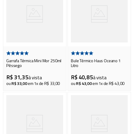
Garrafa Térmica Mini Mor 250ml
Bule Térmico Haus Oceano 1
Pêssego
Litro
R$
31
,
35
R$
40
,
85
à vista
à vista
ou
R$
33
,
00
em
1
x de
R$
33
,
00
ou
R$
43
,
00
em
1
x de
R$
43
,
00