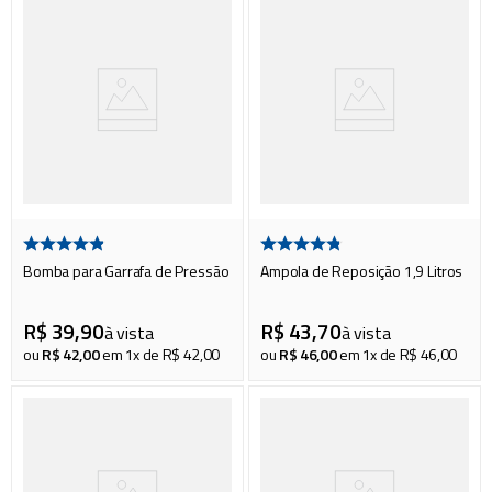
Bomba para Garrafa de Pressão
Ampola de Reposição 1,9 Litros
R$
39
,
90
R$
43
,
70
à vista
à vista
ou
R$
42
,
00
em
1
x de
R$
42
,
00
ou
R$
46
,
00
em
1
x de
R$
46
,
00