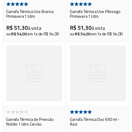
Garrafa Térmica Use Branca
Garrafa Térmica Use Pêssego
Primavera 1 Litro
Primavera 1 Litro
R$
51
,
30
R$
51
,
30
à vista
à vista
ou
R$
54
,
00
em
1
x de
R$
54
,
00
ou
R$
54
,
00
em
1
x de
R$
54
,
00
Garrafa Térmica de Pressão
Garrafa Térmica Duo 650 ml -
Nobile 1 Litro Carvão
Azul