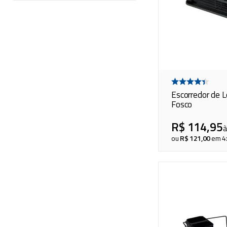
cadeiras
10
º
Escorredor de 
Fosco
R$
114
,
95
à
ou
R$
121
,
00
em
4