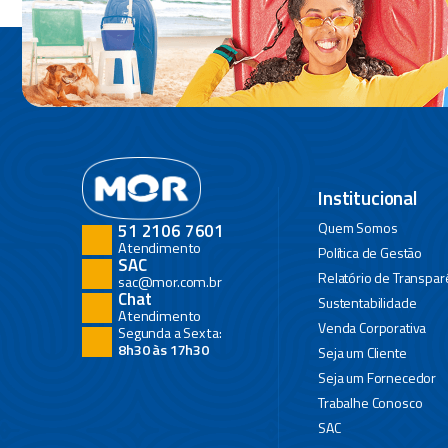
cozinha, trazendo mai
Modelos exclus
A Loja Mor traz uma gr
online e escolha já o s
Se você deseja garantir
panelas
. Não deixe de 
Institucional
Quem Somos
51 2106 7601
Atendimento
Política de Gestão
SAC
Relatório de Transpar
sac@mor.com.br
Chat
Sustentabilidade
Atendimento
Venda Corporativa
Segunda a Sexta:
8h30 às 17h30
Seja um Cliente
Seja um Fornecedor
Trabalhe Conosco
SAC