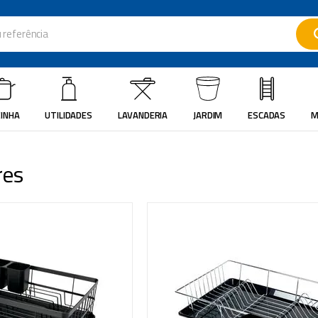
ferência
ados
INHA
UTILIDADES
LAVANDERIA
JARDIM
ESCADAS
M
res