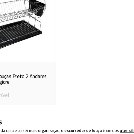
Louças Preto 2 Andares
giore
nível
s
a da casa e trazer mais organização, o
escorredor de louça
é um dos
utensíl