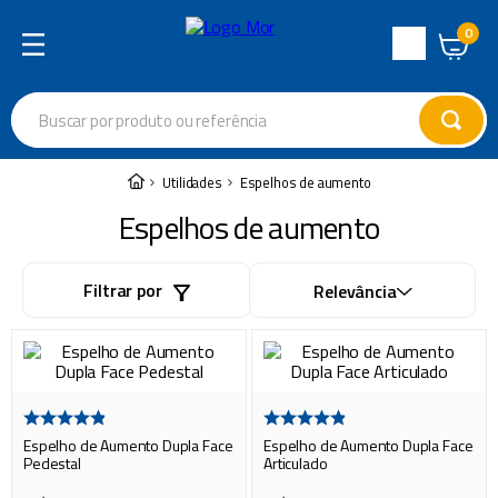
0
Central
de
Buscar por produto ou referência
Atendimento
Termos mais buscados
Utilidades
Espelhos de aumento
cadeira
1
º
Espelhos de aumento
varal
2
º
Filtrar por
Relevância
garrafa térmica
3
º
guarda sol
4
º
escada
5
º
caixa térmica
6
º
Espelho de Aumento Dupla Face
Espelho de Aumento Dupla Face
churrasco
7
º
Pedestal
Articulado