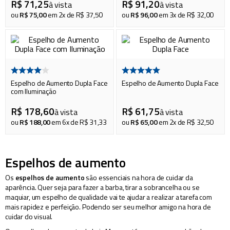
piscina
R$
71
,
25
R$
91
,
20
8
º
à vista
à vista
ou
R$
75
,
00
em
2
x de
R$
37
,
50
ou
R$
96
,
00
em
3
x de
R$
32
,
00
cadeira praia
9
º
cadeiras
10
º
Espelho de Aumento Dupla Face
Espelho de Aumento Dupla Face
com Iluminação
R$
178
,
60
R$
61
,
75
à vista
à vista
ou
R$
188
,
00
em
6
x de
R$
31
,
33
ou
R$
65
,
00
em
2
x de
R$
32
,
50
Espelhos de aumento
Os
espelhos de aumento
são essenciais na hora de cuidar da
aparência. Quer seja para fazer a barba, tirar a sobrancelha ou se
maquiar, um espelho de qualidade vai te ajudar a realizar a tarefa com
mais rapidez e perfeição. Podendo ser seu melhor amigo na hora de
cuidar do visual.