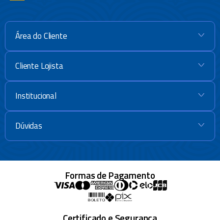
Os modelos de espelho de aumento da Loja Mor são perfeitos para
todos os diferentes tipos de gostos e utilidades. Sempre mantendo a
mesma qualidade, durabilidade e praticidade pelas quais somos
conhecidos.
Área do Cliente
+
Espelhos de aumento com design moderno e elegante você encontra na
Loja Mor. Acesse o site e confira nossas ofertas de produtos com os
Cliente Lojista
+
melhores preços do mercado.
Não esqueça de checar também algumas das nossas outras opções de
produtos, como os
carrinhos de feira
,
lixeira
e
escorredores
. Para dar
Institucional
+
ainda mais charme, elegância e qualidade ao seu lar!
Dúvidas
+
Formas de Pagamento
Certificado e Segurança