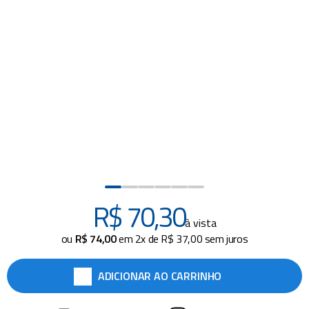
piscina
8
º
cadeira praia
9
º
escadas
10
º
R$
70
,
30
à vista
ou
R$
74
,
00
em
2
x de
R$
37
,
00
sem juros
ADICIONAR AO CARRINHO