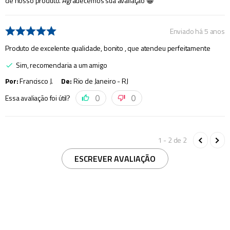
de nosso produto. Agradecemos sua avaliação 😀
Enviado há
5 anos
Produto de excelente qualidade, bonito , que atendeu perfeitamente
Sim, recomendaria a um amigo
Por
:
Francisco J.
De
:
Rio de Janeiro - RJ
Essa avaliação foi útil?
0
0
1 - 2
de
2
ESCREVER AVALIAÇÃO