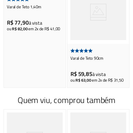
Varal de Teto 1,40m
R$
77
,
90
à vista
ou
R$
82
,
00
em
2
x de
R$
41
,
00
Varal de Teto 90cm
R$
59
,
85
à vista
ou
R$
63
,
00
em
2
x de
R$
31
,
50
Quem viu, comprou também