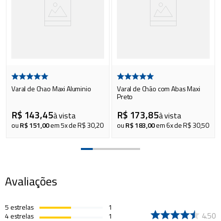
Varal de Chao Maxi Aluminio
Varal de Chão com Abas Maxi
Preto
R$
143
,
45
R$
173
,
85
à vista
à vista
ou
R$
151
,
00
em
5
x de
R$
30
,
20
ou
R$
183
,
00
em
6
x de
R$
30
,
50
Avaliações
5
estrelas
1
4.50
4
estrelas
1