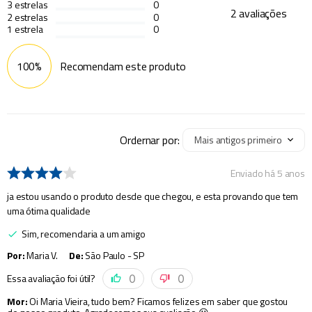
3
estrelas
0
2
avaliações
2
estrelas
0
1
estrela
0
100%
Recomendam este produto
Ordernar por:
Mais antigos primeiro
Enviado há
5 anos
ja estou usando o produto desde que chegou, e esta provando que tem
uma ótima qualidade
Sim, recomendaria a um amigo
Por
:
Maria V.
De
:
São Paulo - SP
Essa avaliação foi útil?
0
0
Mor
:
Oi Maria Vieira, tudo bem? Ficamos felizes em saber que gostou