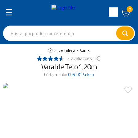
0
Central
de
Buscar por produto ou referência
Atendimento
Termos mais buscados
Lavanderia
Varais
2
avaliações
cadeira
1
º
Varal de Teto 1,20m
garrafa térmica
2
º
Cód. produto
:
006007|Padrao
varal
3
º
guarda sol
4
º
escada
5
º
churrasco
6
º
caixa térmica
7
º