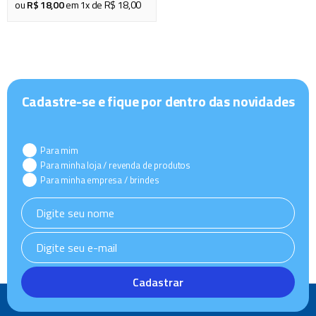
ou
R$
18
,
00
em
1
x de
R$
18
,
00
Cadastre-se e fique por dentro das novidades
Para mim
Para minha loja / revenda de produtos
Para minha empresa / brindes
Cadastrar