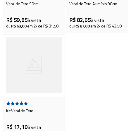
Varal de Teto 90cm
Varal de Teto Alumínio 90cm
R$
59
,
85
R$
82
,
65
à vista
à vista
ou
R$
63
,
00
em
2
x de
R$
31
,
50
ou
R$
87
,
00
em
2
x de
R$
43
,
50
Kit Varal de Teto
R$
17
,
10
à vista