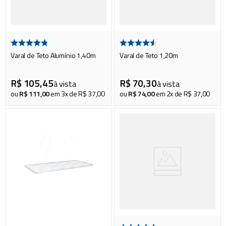
piscina
8
º
cadeira praia
9
º
cadeiras
10
º
Varal de Teto Alumínio 1,40m
Varal de Teto 1,20m
R$
105
,
45
R$
70
,
30
à vista
à vista
ou
R$
111
,
00
em
3
x de
R$
37
,
00
ou
R$
74
,
00
em
2
x de
R$
37
,
00