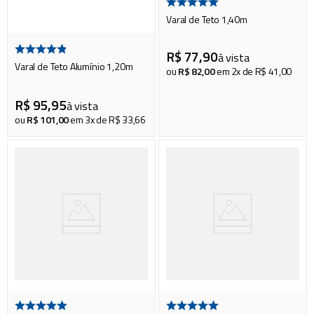
Varal de Teto 1,40m
R$
77
,
90
à vista
Varal de Teto Alumínio 1,20m
ou
R$
82
,
00
em
2
x de
R$
41
,
00
R$
95
,
95
à vista
ou
R$
101
,
00
em
3
x de
R$
33
,
66