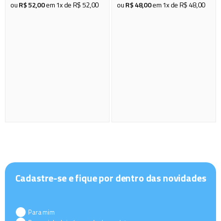
piscina
8
º
ou
R$
52
,
00
em
1
x de
R$
52
,
00
ou
R$
48
,
00
em
1
x de
R$
48
,
00
cadeira praia
9
º
mop
10
º
Cadastre-se e fique por dentro das novidades
Para mim