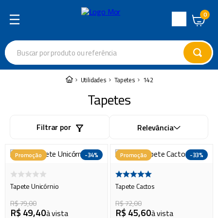
0
Central
de
Buscar por produto ou referência
Atendimento
Termos mais buscados
Utilidades
Tapetes
142
cadeira
1
º
Tapetes
varal
2
º
Filtrar por
Relevância
garrafa térmica
3
º
guarda sol
4
º
-
34%
-
33%
Promoção
Promoção
escada
5
º
caixa térmica
6
º
Tapete Unicórnio
Tapete Cactos
churrasco
7
º
R$
79
,
00
R$
72
,
00
R$
49
,
40
R$
45
,
60
à vista
à vista