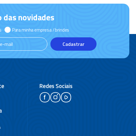
o das novidades
s
Para minha empresa / brindes
Cadastrar
te
Redes Sociais
a
a