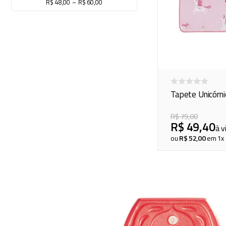
R$ 48,00
–
R$ 60,00
mop
10
º
Tapete Unicórni
R$
79
,
00
R$
49
,
40
à v
ou
R$
52
,
00
em
1
x