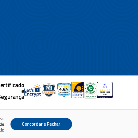
ertificado
e
Segurança
.
 95.422.218/0001-40
ra.
Concordar e Fechar
 de
ade