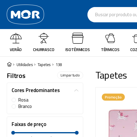
Buscar por produto ou re
Termos mais busc
cadeira
1
º
VERÃO
CHURRASCO
ISOTÉRMICOS
TÉRMICOS
COZ
varal
2
º
garrafa térmica
3
º
Utilidades
Tapetes
138
Tapetes
Filtros
guarda sol
4
º
Limpar tudo
escada
5
º
Cores Predominantes
caixa térmica
6
º
Promoção
Rosa
Branco
churrasco
7
º
piscina
8
º
Faixas de preço
cadeira praia
9
º