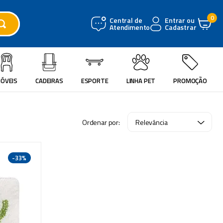
0
Central de
Entrar ou
Atendimento
Cadastrar
ÓVEIS
CADEIRAS
ESPORTE
LINHA PET
PROMOÇÃO
Relevância
-
33%