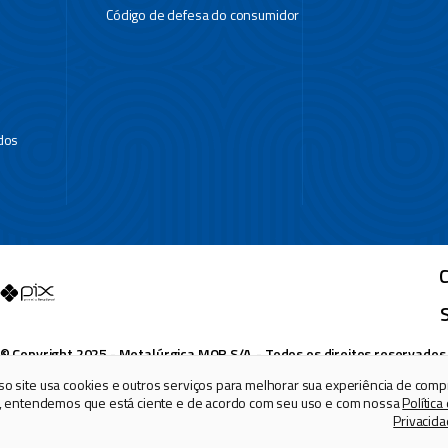
Código de defesa do consumidor
dos
C
© Copyright 2025 - Metalúrgica MOR S/A. - Todos os direitos reservados
 132 - Distrito Industrial - Santa Cruz do Sul/RS - CEP 96835-642 - CNPJ:
o site usa cookies e outros serviços para melhorar sua experiência de comp
, entendemos que está ciente e de acordo com seu uso e com nossa
Política
Privacid