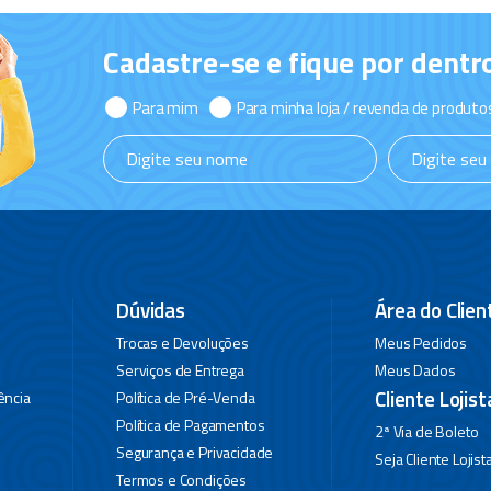
Cadastre-se e fique por dentr
Para mim
Para minha loja / revenda de produto
Dúvidas
Área do Clien
Trocas e Devoluções
Meus Pedidos
Serviços de Entrega
Meus Dados
Cliente Lojist
ência
Política de Pré-Venda
Política de Pagamentos
2ª Via de Boleto
Segurança e Privacidade
Seja Cliente Lojist
Termos e Condições