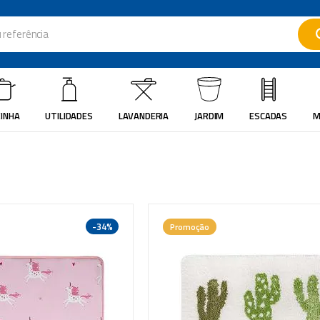
ferência
ados
INHA
UTILIDADES
LAVANDERIA
JARDIM
ESCADAS
M
-
34%
Promoção