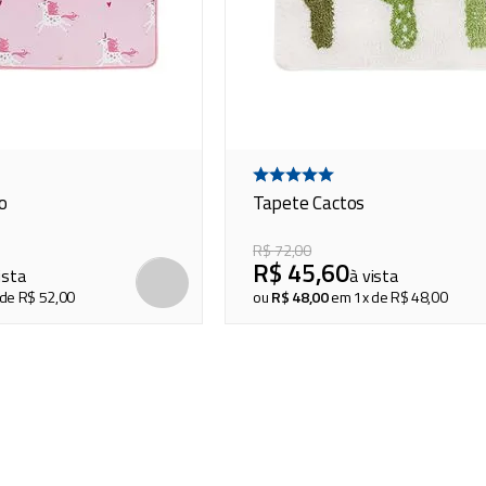
o
Tapete Cactos
R$
72
,
00
R$
45
,
60
ista
à vista
 de
R$
52
,
00
ou
R$
48
,
00
em
1
x de
R$
48
,
00