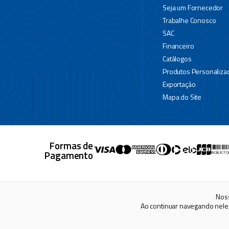
Seja um Fornecedor
Trabalhe Conosco
SAC
Financeiro
Catálogos
Produtos Personaliza
Exportação
Mapa do Site
Formas de
Pagamento
Rodovia BR-471, KM
Noss
Ao continuar navegando nele