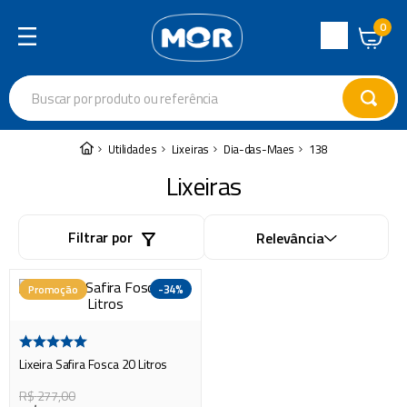
0
Central
de
Buscar por produto ou referência
Atendimento
Termos mais buscados
Utilidades
Lixeiras
Dia-das-Maes
138
cadeira
1
º
Lixeiras
varal
2
º
Filtrar por
Relevância
garrafa térmica
3
º
guarda sol
4
º
-
34%
Promoção
escada
5
º
caixa térmica
6
º
Lixeira Safira Fosca 20 Litros
churrasco
7
º
R$
277
,
00