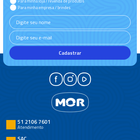
Para minha loja / revenda de produtos
Para minha empresa / brindes
Cadastrar
51 2106 7601
Atendimento
SAC