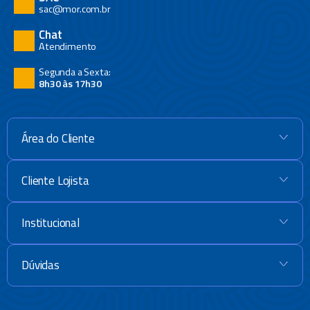
sac@mor.com.br
Chat
Atendimento
Segunda a Sexta:
8h30 às 17h30
Área do Cliente
+
Cliente Lojista
+
Institucional
+
Dúvidas
+