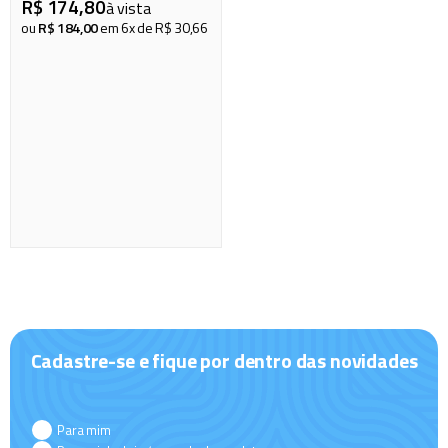
R$
174
piscina
,
80
8
º
à vista
ou
R$
184
,
00
em
6
x de
R$
30
,
66
cadeira praia
9
º
cadeiras
10
º
Cadastre-se e fique por dentro das novidades
Para mim