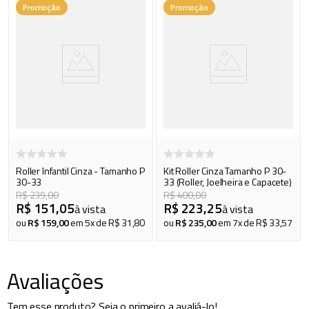
Promoção
Promoção
Roller Infantil Cinza - Tamanho P
Kit Roller Cinza Tamanho P 30-
30-33
33 (Roller, Joelheira e Capacete)
R$
239
,
00
R$
400
,
00
R$
151
,
05
R$
223
,
25
à vista
à vista
ou
R$
159
,
00
em
5
x de
R$
31
,
80
ou
R$
235
,
00
em
7
x de
R$
33
,
57
Avaliações
Tem esse produto? Seja o primeiro a avaliá-lo!