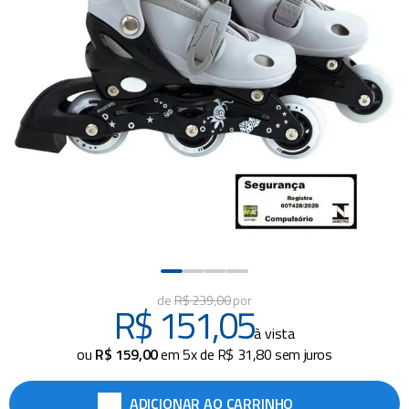
piscina
8
º
cadeira praia
9
º
cadeiras
10
º
R$
239
,
00
R$
151
,
05
à vista
ou
R$
159
,
00
em
5
x de
R$
31
,
80
sem juros
ADICIONAR AO CARRINHO