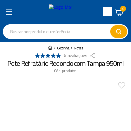
0
Central
de
Buscar por produto ou referência
Atendimento
Termos mais buscados
Cozinha
Potes
6
avaliações
cadeira
1
º
Pote Refratário Redondo com Tampa 950ml
varal
2
º
Cód. produto
:
garrafa térmica
3
º
guarda sol
4
º
escada
5
º
caixa térmica
6
º
churrasco
7
º