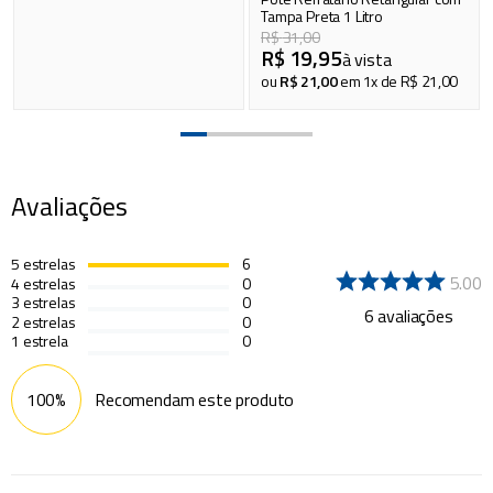
Tampa Preta 1 Litro
R$
31
,
00
R$
19
,
95
à vista
ou
R$
21
,
00
em
1
x de
R$
21
,
00
Avaliações
5
estrelas
6
5.00
4
estrelas
0
3
estrelas
0
6
avaliações
2
estrelas
0
1
estrela
0
100%
Recomendam este produto