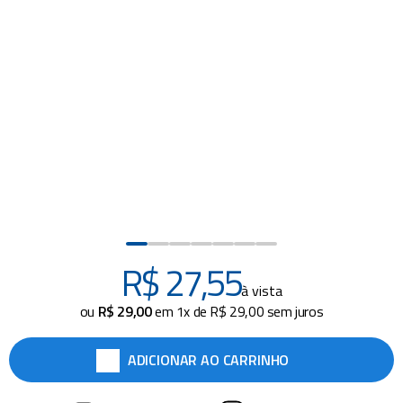
piscina
8
º
cadeira praia
9
º
cadeiras
10
º
R$
27
,
55
à vista
ou
R$
29
,
00
em
1
x de
R$
29
,
00
sem juros
ADICIONAR AO CARRINHO