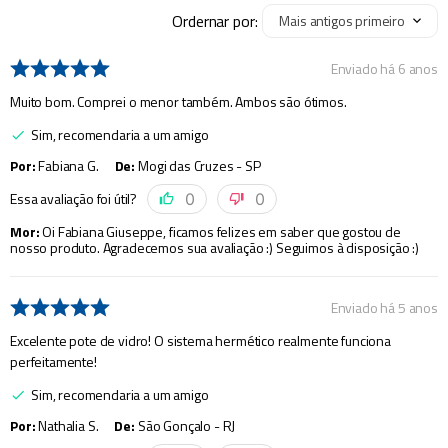
Ordernar por:
Mais antigos primeiro
Enviado há
6 anos
Muito bom. Comprei o menor também. Ambos são ótimos.
Sim, recomendaria a um amigo
Por
:
Fabiana G.
De
:
Mogi das Cruzes - SP
Essa avaliação foi útil?
0
0
Mor
:
Oi Fabiana Giuseppe, ficamos felizes em saber que gostou de
nosso produto. Agradecemos sua avaliação :) Seguimos à disposição :)
Enviado há
5 anos
Excelente pote de vidro! O sistema hermético realmente funciona
perfeitamente!
Sim, recomendaria a um amigo
Por
:
Nathalia S.
De
:
São Gonçalo - RJ