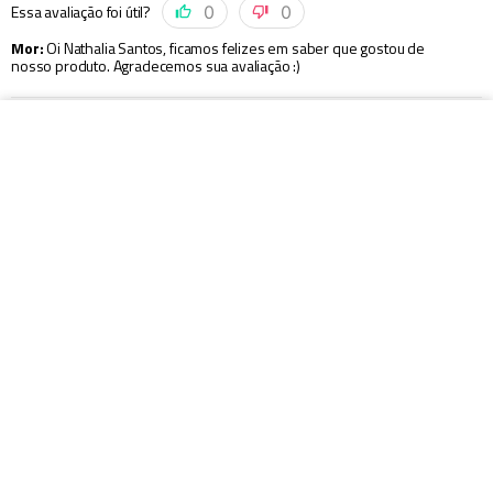
Essa avaliação foi útil?
0
0
Mor
:
Oi Nathalia Santos, ficamos felizes em saber que gostou de
nosso produto. Agradecemos sua avaliação :)
Enviado há
5 anos
ADICIONAR AO CARRINHO
O pote é excelente.... veda super bem .... recomendo!
Sim, recomendaria a um amigo
Por
:
Ana S.
De
:
Florianópolis - SC
Essa avaliação foi útil?
0
0
Mor
:
Oi Ana Karina, ficamos felizes em saber que gostou de nosso
produto. Agradecemos sua avaliação :)
Mor
:
Oi Ana Karina, ficamos felizes em saber que gostou de nosso
produto. Agradecemos sua avaliação :)
Enviado há
5 anos
Boa vedação, bom tamanho para armazenar refeições e bom preço