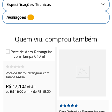
Especificações Técnicas
+
Avaliações
Quem viu, comprou também
Pote de Vidro Retangular com
Tampa 640ml
R$
17
,
10
à vista
ou
R$
18
,
00
em
1
x de
R$
18
,
00
Pote Refratário Retangular com