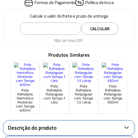
Formas de Pagamento
Política de troca
Calcule o valor do frete e prazo de entrega
CALCULAR
Não sei meu CEP
Produtos Similares
Pote
Pote
Pote
Pote
Refratário
Refratário
Refratário
Refratário
Retangular
Retangular
Retangular
Hermético
com Tampa 1
com Tampa
com Tampa
Redondo
Litro
1,5 Litros
650ml
com Tampa
400ml
Descrição do produto
+