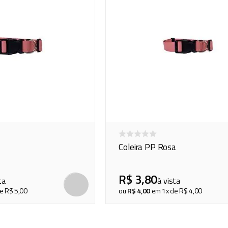
Coleira PP Rosa
R$
3
,
80
ta
à vista
de
R$
5
,
00
ou
R$
4
,
00
em
1
x de
R$
4
,
00