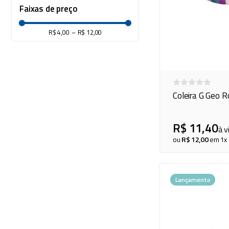
Faixas de preço
cadeiras
10
º
R$ 4,00
–
R$ 12,00
Coleira G Geo 
R$
11
,
40
à v
ou
R$
12
,
00
em
1
x
Lançamento