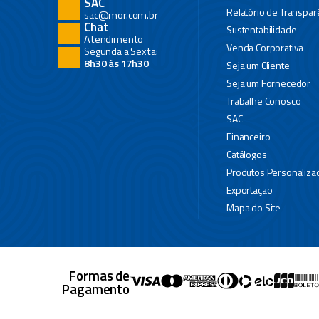
SAC
Relatório de Transpar
sac@mor.com.br
Chat
Sustentabilidade
Atendimento
Venda Corporativa
Segunda a Sexta:
8h30 às 17h30
Seja um Cliente
Seja um Fornecedor
Trabalhe Conosco
SAC
Financeiro
Catálogos
Produtos Personaliza
Exportação
Mapa do Site
Formas de
Pagamento