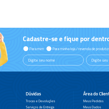
Cadastre-se e fique por dentr
Para mim
Para minha loja / revenda de produto
Dúvidas
Área do Clien
Trocas e Devoluções
Meus Pedidos
Serviços de Entrega
Meus Dados