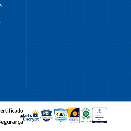
a
a
ertificado
e
Segurança