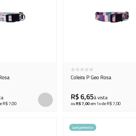
 Rosa
Coleira P Geo Rosa
R$
6
,
65
ta
à vista
de
R$
7
,
00
ou
R$
7
,
00
em
1
x de
R$
7
,
00
Lançamento