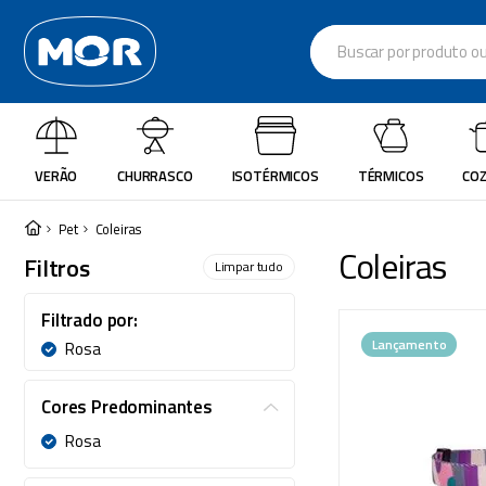
Buscar por produto ou re
Termos mais busc
cadeira
1
º
VERÃO
CHURRASCO
ISOTÉRMICOS
TÉRMICOS
COZ
varal
2
º
garrafa térmica
3
º
Pet
Coleiras
Coleiras
Filtros
guarda sol
4
º
Limpar tudo
escada
5
º
Filtrado por:
caixa térmica
6
º
Lançamento
Rosa
churrasco
7
º
Cores Predominantes
piscina
8
º
Rosa
cadeira praia
9
º