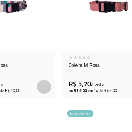
Rosa
Coleira M Rosa
R$
5
,
70
ta
à vista
 de
R$
10
,
00
ou
R$
6
,
00
em
1
x de
R$
6
,
00
Lançamento