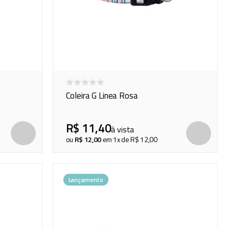
Coleira G Linea Rosa
R$
11
,
40
à vista
COMPRAR
ou
R$
12
,
00
em
1
x de
R$
12
,
00
Lançamento