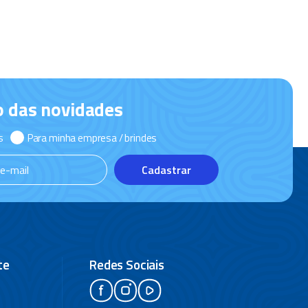
o das novidades
s
Para minha empresa / brindes
Cadastrar
te
Redes Sociais