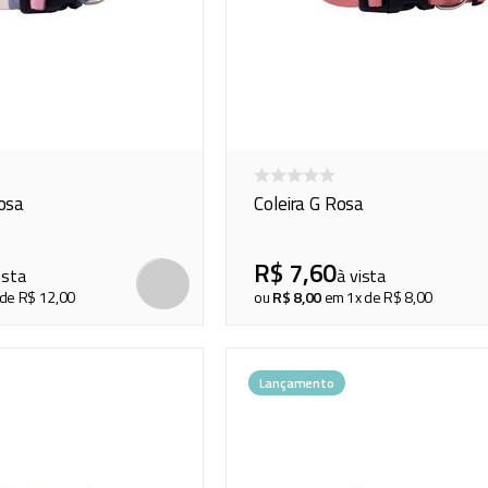
Rosa
Coleira G Rosa
R$
7
,
60
ista
à vista
 de
R$
12
,
00
ou
R$
8
,
00
em
1
x de
R$
8
,
00
Lançamento