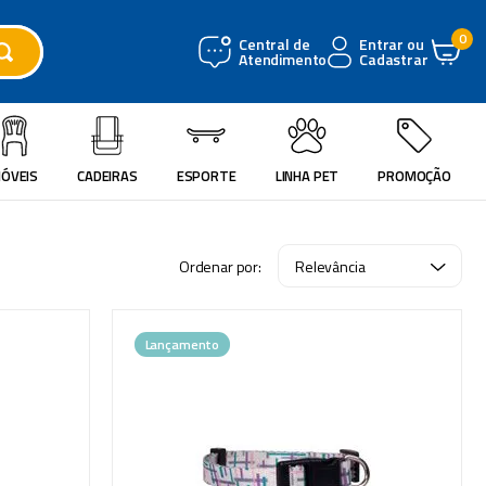
0
Central de
Entrar ou
Atendimento
Cadastrar
ÓVEIS
CADEIRAS
ESPORTE
LINHA PET
PROMOÇÃO
Relevância
Lançamento