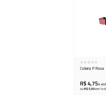
Coleira P Rosa
R$
4
,
75
à vis
ou
R$
5
,
00
em
1
x 