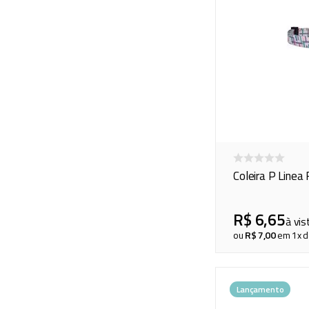
Coleira P Linea
R$
6
,
65
à vis
ou
R$
7
,
00
em
1
x 
Lançamento