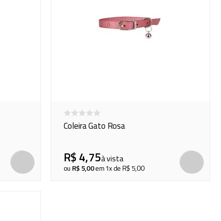
Coleira Gato Rosa
R$
4
,
75
à vista
COMPRAR
ou
R$
5
,
00
em
1
x de
R$
5
,
00