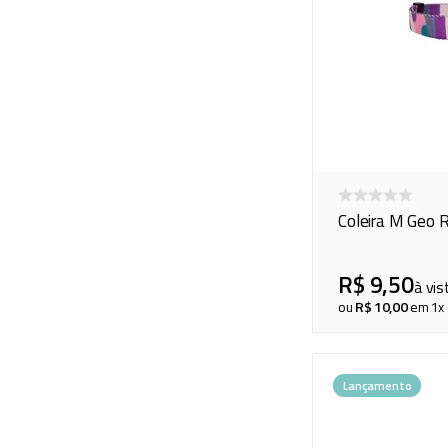
Coleira M Geo 
R$
9
,
50
à vis
ou
R$
10
,
00
em
1
x
Lançamento