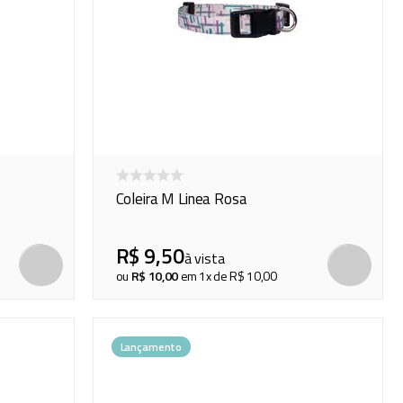
Coleira M Linea Rosa
R$
9
,
50
à vista
COMPRAR
ou
R$
10
,
00
em
1
x de
R$
10
,
00
Lançamento