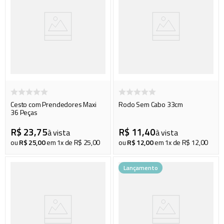
Cesto com Prendedores Maxi
Rodo Sem Cabo 33cm
36 Peças
R$
23
,
75
R$
11
,
40
à vista
à vista
ou
R$
25
,
00
em
1
x de
R$
25
,
00
ou
R$
12
,
00
em
1
x de
R$
12
,
00
Lançamento