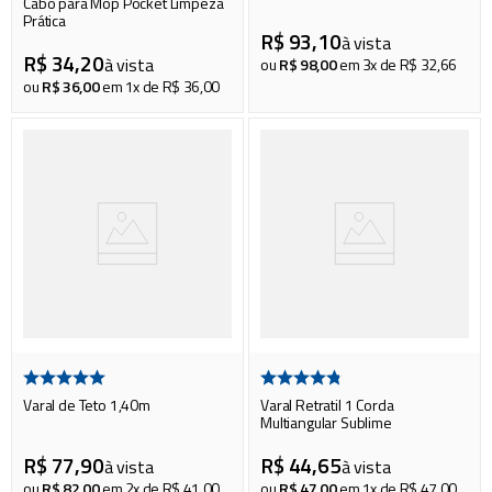
Cabo para Mop Pocket Limpeza
Prática
R$
93
,
10
à vista
R$
34
,
20
à vista
ou
R$
98
,
00
em
3
x de
R$
32
,
66
ou
R$
36
,
00
em
1
x de
R$
36
,
00
Varal de Teto 1,40m
Varal Retratil 1 Corda
Multiangular Sublime
R$
77
,
90
R$
44
,
65
à vista
à vista
ou
R$
82
,
00
em
2
x de
R$
41
,
00
ou
R$
47
,
00
em
1
x de
R$
47
,
00