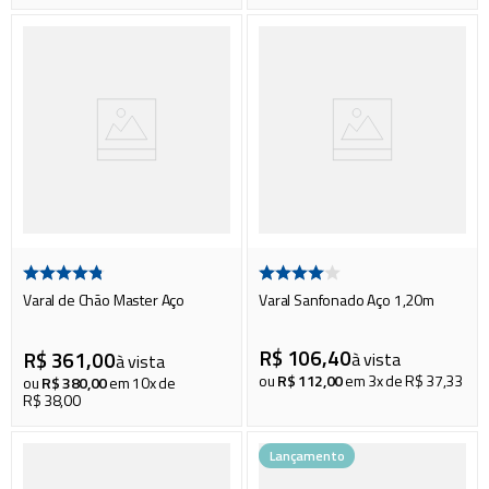
Varal de Chão Master Aço
Varal Sanfonado Aço 1,20m
R$
106
,
40
R$
361
,
00
à vista
à vista
ou
R$
112
,
00
em
3
x de
R$
37
,
33
ou
R$
380
,
00
em
10
x de
R$
38
,
00
Lançamento