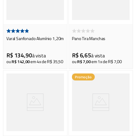
Varal Sanfonado Alumínio 1,20m
Pano Tira Manchas
R$
134
,
90
R$
6
,
65
à vista
à vista
ou
R$
142
,
00
em
4
x de
R$
35
,
50
ou
R$
7
,
00
em
1
x de
R$
7
,
00
Promoção