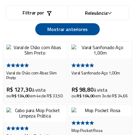
piscina
8
º
cadeira praia
Filtrar por
9
º
Relevância
cadeiras
10
º
Mostrar anteriores
Varal de Chão com Abas Slim
Varal Sanfonado Aço 1,00m
Preto
R$
127
,
30
R$
98
,
80
à vista
à vista
ou
R$
134
,
00
em
4
x de
R$
33
,
50
ou
R$
104
,
00
em
3
x de
R$
34
,
66
Mop Pocket Rosa