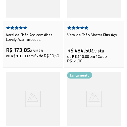
Varal de Chão Aço com Abas
Varal de Chão Master Plus Aço
Lovely Azul Turquesa
R$
173
,
85
R$
484
,
50
à vista
à vista
ou
R$
183
,
00
em
6
x de
R$
30
,
50
ou
R$
510
,
00
em
10
x de
R$
51
,
00
Lançamento