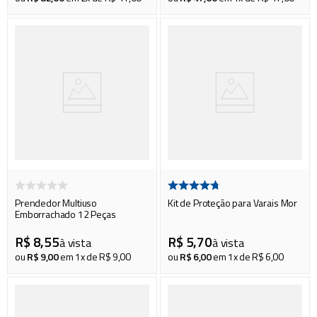
Prendedor Multiuso
Kit de Proteção para Varais Mor
Emborrachado 12 Peças
R$
8
,
55
R$
5
,
70
à vista
à vista
ou
R$
9
,
00
em
1
x de
R$
9
,
00
ou
R$
6
,
00
em
1
x de
R$
6
,
00