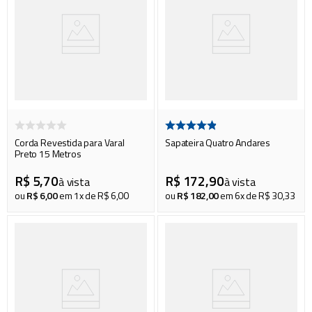
Corda Revestida para Varal
Sapateira Quatro Andares
Preto 15 Metros
R$
5
,
70
R$
172
,
90
à vista
à vista
ou
R$
6
,
00
em
1
x de
R$
6
,
00
ou
R$
182
,
00
em
6
x de
R$
30
,
33