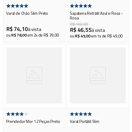
Varal de Chão Slim Preto
Sapateira Retrátil Azul e Rosa -
Rosa
R$
182
,
00
R$
74
,
10
R$
46
,
55
à vista
à vista
ou
R$
78
,
00
em
2
x de
R$
39
,
00
ou
R$
49
,
00
em
1
x de
R$
49
,
00
Prendedor Mor 12 Peças Preto
Varal Portátil Slim