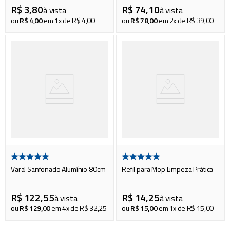
R$
3
,
80
R$
74
,
10
à vista
à vista
ou
R$
4
,
00
em
1
x de
R$
4
,
00
ou
R$
78
,
00
em
2
x de
R$
39
,
00
Varal Sanfonado Alumínio 80cm
Refil para Mop Limpeza Prática
R$
122
,
55
R$
14
,
25
à vista
à vista
ou
R$
129
,
00
em
4
x de
R$
32
,
25
ou
R$
15
,
00
em
1
x de
R$
15
,
00