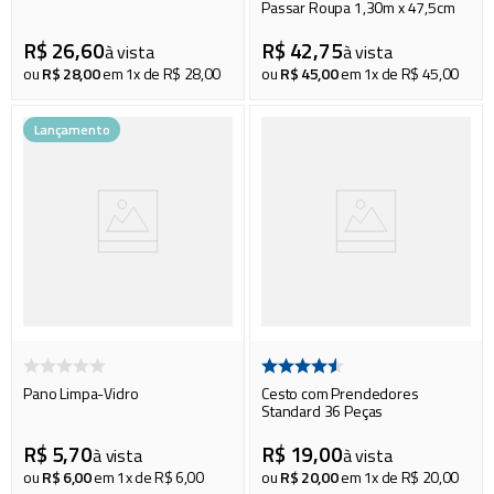
Passar Roupa 1,30m x 47,5cm
R$
26
,
60
R$
42
,
75
à vista
à vista
ou
R$
28
,
00
em
1
x de
R$
28
,
00
ou
R$
45
,
00
em
1
x de
R$
45
,
00
Lançamento
Pano Limpa-Vidro
Cesto com Prendedores
Standard 36 Peças
R$
5
,
70
R$
19
,
00
à vista
à vista
ou
R$
6
,
00
em
1
x de
R$
6
,
00
ou
R$
20
,
00
em
1
x de
R$
20
,
00