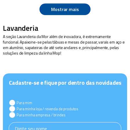
Mostrar mais
Lavanderia
A seção Lavanderia da Mor além de inovadora, é extremamente
funcional. Apaixone-se pelas tábuas e mesas de passar, varais em aço e
em alumínio, sapateiras de até sete andares e, principalmente, pelas
soluções de limpeza da linha Mop!
Cadastre-se e fique por dentro das novidades
Para mim
Para minha loja / revenda de produtos
Para minha empresa / brindes