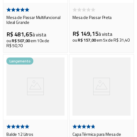
Mesa de Passar Multifuncional
Mesa de Passar Preta
Ideal Grande
R$
149
,
15
R$
481
,
65
à vista
à vista
ou
R$
157
,
00
em
5
x de
R$
31
,
40
ou
R$
507
,
00
em
10
x de
R$
50
,
70
Lançamento
Balde 12 Litros
Capa Térmica para Mesa de