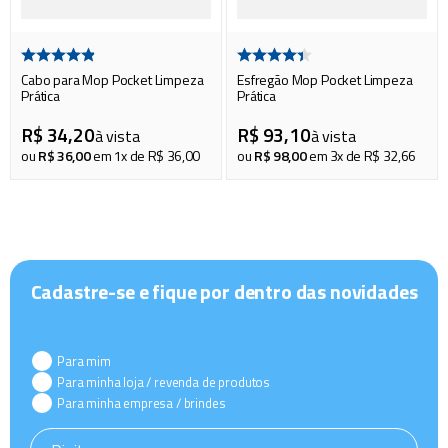
Cabo para Mop Pocket Limpeza
Esfregão Mop Pocket Limpeza
Prática
Prática
R$
34
,
20
R$
93
,
10
à vista
à vista
ou
R$
36
,
00
em
1
x de
R$
36
,
00
ou
R$
98
,
00
em
3
x de
R$
32
,
66
Cadastre-se e fique por dentro das novidades
Para mim
Para minha loja / revenda de produtos
Para minha empresa / brindes