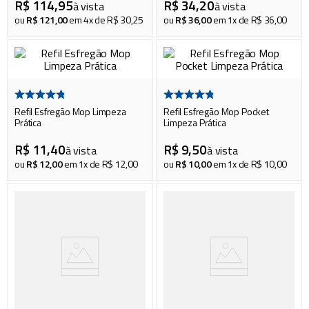
piscina
R$
114
,
95
R$
34
,
20
8
º
à vista
à vista
ou
R$
121
,
00
em
4
x de
R$
30
,
25
ou
R$
36
,
00
em
1
x de
R$
36
,
00
cadeira praia
9
º
mop
10
º
Refil Esfregão Mop Limpeza
Refil Esfregão Mop Pocket
Prática
Limpeza Prática
R$
11
,
40
R$
9
,
50
à vista
à vista
ou
R$
12
,
00
em
1
x de
R$
12
,
00
ou
R$
10
,
00
em
1
x de
R$
10
,
00