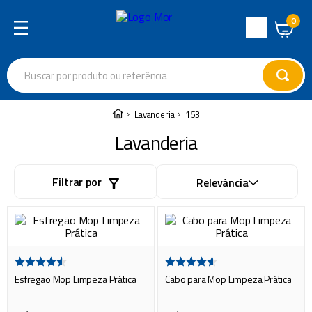
0
Central
de
Buscar por produto ou referência
Atendimento
Termos mais buscados
Lavanderia
153
cadeira
1
º
Lavanderia
varal
2
º
Filtrar por
Relevância
garrafa térmica
3
º
guarda sol
4
º
escada
5
º
caixa térmica
6
º
Esfregão Mop Limpeza Prática
Cabo para Mop Limpeza Prática
churrasco
7
º