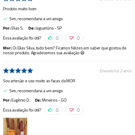
Produto muito bom
Sim, recomendaria a um amigo
Por
:
Elias S.
De
:
Jaguariúna - SP
Essa avaliação foi útil?
0
0
Mor
:
Oi Elias Silva, tudo bem? Ficamos felizes em saber que gostou de
nosso produto. Agradecemos sua avaliação 😃
Enviado há
2 anos
Sou artesão e uso muito as facas da MOR
Sim, recomendaria a um amigo
Por
:
Eugênio D.
De
:
Mineiros - GO
Essa avaliação foi útil?
0
0