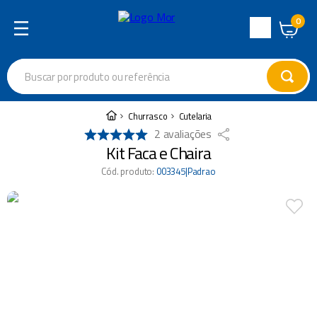
0
Central
de
Buscar por produto ou referência
Atendimento
Termos mais buscados
Churrasco
Cutelaria
2
avaliações
cadeira
1
º
Kit Faca e Chaira
varal
2
º
Cód. produto
:
003345|Padrao
garrafa térmica
3
º
guarda sol
4
º
escada
5
º
caixa térmica
6
º
churrasco
7
º