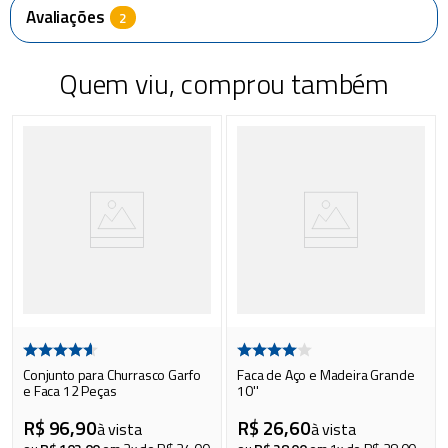
Avaliações
Quem viu, comprou também
Conjunto para Churrasco Garfo
Faca de Aço e Madeira Grande
e Faca 12 Peças
10''
R$
96
,
90
R$
26
,
60
à vista
à vista