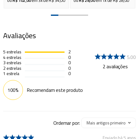
ou
R$
102
,
00
em
3
x de
R$
34
,
00
ou
R$
28
,
00
em
1
x de
R$
28
,
00
Avaliações
5
estrelas
2
5.00
4
estrelas
0
3
estrelas
0
2
avaliações
2
estrelas
0
1
estrela
0
100%
Recomendam este produto
Ordernar por:
Mais antigos primeiro
Enviado há
5 anos