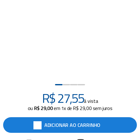
piscina
8
º
cadeira praia
9
º
cadeiras
10
º
R$
27
,
55
à vista
ou
R$
29
,
00
em
1
x de
R$
29
,
00
sem juros
ADICIONAR AO CARRINHO