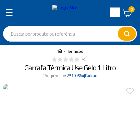
0
Central
de
Buscar por produto ou referência
Atendimento
Termos mais buscados
Térmicos
cadeira
1
º
Garrafa Térmica Use Gelo 1 Litro
varal
2
º
Cód. produto
:
25100564|Padrao
garrafa térmica
3
º
guarda sol
4
º
escada
5
º
caixa térmica
6
º
churrasco
7
º