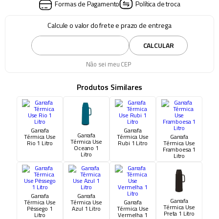
Formas de Pagamento
Política de troca
Calcule o valor do frete e prazo de entrega
CALCULAR
Não sei meu CEP
Produtos Similares
Garrafa
Garrafa
Garrafa
Térmica Use
Térmica Use
Garrafa
Térmica Use
Rio 1 Litro
Rubi 1 Litro
Térmica Use
Oceano 1
Framboesa 1
Litro
Litro
Garrafa
Garrafa
Garrafa
Térmica Use
Térmica Use
Garrafa
Térmica Use
Pêssego 1
Azul 1 Litro
Térmica Use
Preta 1 Litro
Litro
Vermelha 1