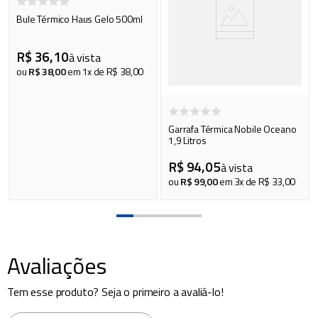
Bule Térmico Haus Gelo 500ml
R$
36
,
10
à vista
ou
R$
38
,
00
em
1
x de
R$
38
,
00
Garrafa Térmica Nobile Oceano
1,9 Litros
R$
94
,
05
à vista
ou
R$
99
,
00
em
3
x de
R$
33
,
00
Avaliações
Tem esse produto? Seja o primeiro a avaliá-lo!