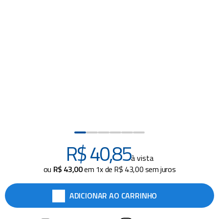
piscina
8
º
cadeira praia
9
º
cadeiras
10
º
R$
40
,
85
à vista
ou
R$
43
,
00
em
1
x de
R$
43
,
00
sem juros
ADICIONAR AO CARRINHO