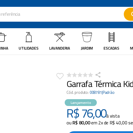
ferência
ados
INHA
UTILIDADES
LAVANDERIA
JARDIM
ESCADAS
M
Garrafa Térmica K
Cód. produto
:
008781|Padrão
Lançamento
R$
76
,
00
à vista
ou
R$
80
,
00
em
2
x de
R$
40
,
00
se