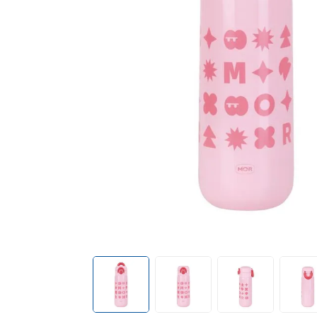
cadeiras
10
º