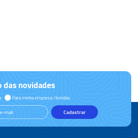
o das novidades
s
Para minha empresa / brindes
Cadastrar