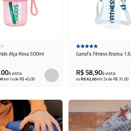
Kids Alça Rosa 500ml
Garrafa Fitness Branca 1,6 
,
00
R$
58
,
90
à vista
à vista
COMPRAR
00
em
1
x de
R$
40
,
00
ou
R$
62
,
00
em
2
x de
R$
31
,
00