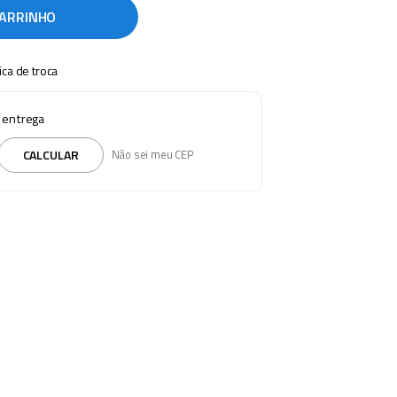
CARRINHO
tica de troca
e entrega
CALCULAR
Não sei meu CEP