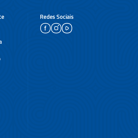
te
Redes Sociais
a
a