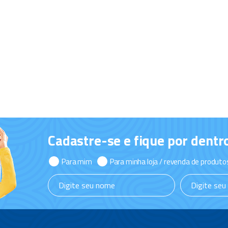
Cadastre-se e fique por dentr
Para mim
Para minha loja / revenda de produto