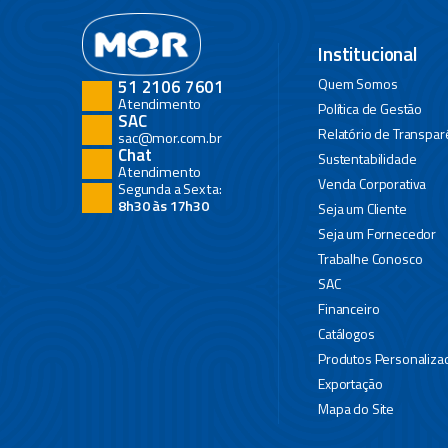
Institucional
Quem Somos
51 2106 7601
Atendimento
Política de Gestão
SAC
Relatório de Transpar
sac@mor.com.br
Chat
Sustentabilidade
Atendimento
Venda Corporativa
Segunda a Sexta:
8h30 às 17h30
Seja um Cliente
Seja um Fornecedor
Trabalhe Conosco
SAC
Financeiro
Catálogos
Produtos Personaliza
Exportação
Mapa do Site