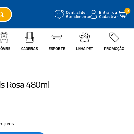
0
Central de
Entrar ou
Atendimento
Cadastrar
ÓVEIS
CADEIRAS
ESPORTE
LINHA PET
PROMOÇÃO
ids Rosa 480ml
m juros