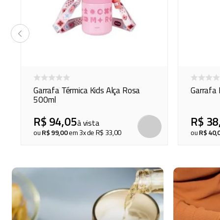
Garrafa Térmica Kids Alça Rosa
Garrafa 
500ml
R$
94
,
05
R$
38
à vista
COMPRAR
COMPRAR
ou
R$
99
,
00
em
3
x de
R$
33
,
00
ou
R$
40
,