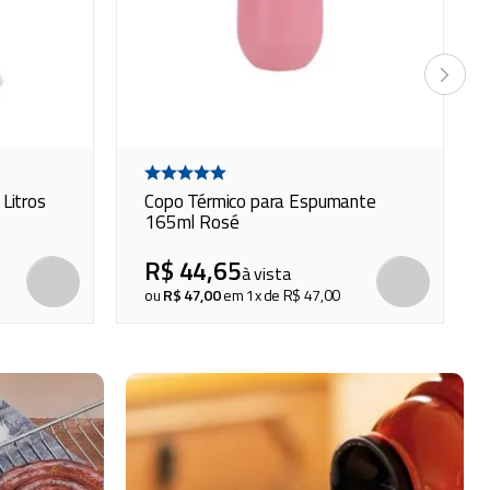
Litros
Copo Térmico para Espumante
165ml Rosé
R$
44
,
65
à vista
COMPRAR
COMP
ou
R$
47
,
00
em
1
x de
R$
47
,
00