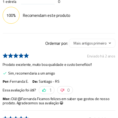
1
estrela
0
100%
Recomendam este produto
Ordernar por:
Mais antigos primeiro
Enviado há
2 anos
Produto excelente, muito boa qualidade e custo benefício!!
Sim, recomendaria a um amigo
Por
:
Fernanda E.
De
:
Santiago - RS
Essa avaliação foi útil?
1
0
Mor
:
Olá! @Fernanda Ficamos felizes em saber que gostou de nosso
produto. Agradecemos sua avaliação 😀