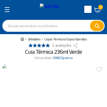
0
Central
de
Buscar por produto ou referência
Atendimento
Termos mais buscados
Utilidades
Copos Térmicos/Copos/Garrafas
2
avaliações
cadeira
1
º
Cuia Térmica 236ml Verde
varal
2
º
Cód. produto
:
008822|padrao
garrafa térmica
3
º
guarda sol
4
º
escada
5
º
caixa térmica
6
º
churrasco
7
º