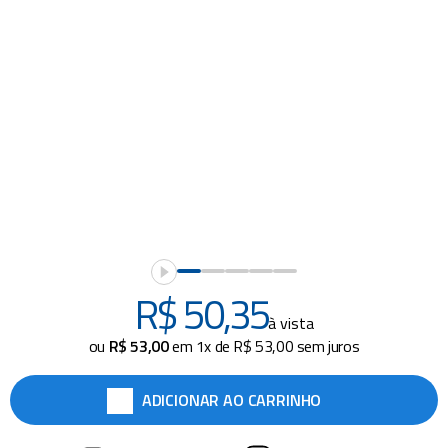
piscina
8
º
cadeira praia
9
º
cadeiras
10
º
R$
50
,
35
à vista
ou
R$
53
,
00
em
1
x de
R$
53
,
00
sem juros
ADICIONAR AO CARRINHO