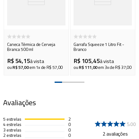
Caneca Térmica de Cerveja
Garrafa Squeeze 1 Litro Fit -
Branca 500 ml
Branco
R$
54
,
15
R$
105
,
45
à vista
à vista
ou
R$
57
,
00
em
1
x de
R$
57
,
00
ou
R$
111
,
00
em
3
x de
R$
37
,
00
Avaliações
5
estrelas
2
5.00
4
estrelas
0
3
estrelas
0
2
avaliações
2
estrelas
0