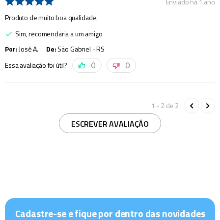
Enviado há
1 ano
Produto de muito boa qualidade.
Sim, recomendaria a um amigo
Por
:
José A.
De
:
São Gabriel - RS
Essa avaliação foi útil?
0
0
1 - 2
de
2
ESCREVER AVALIAÇÃO
Cadastre-se e fique por dentro das novidades