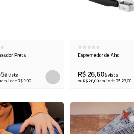
ssador Preta
Espremedor de Alho
55
R$
26
,
60
à vista
à vista
COMPRAR
0
em
1
x de
R$
9
,
00
ou
R$
28
,
00
em
1
x de
R$
28
,
00