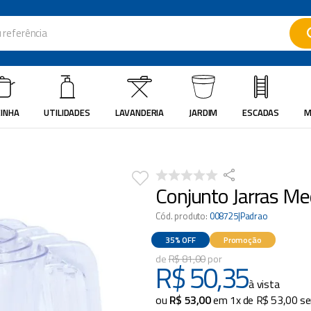
ferência
ados
INHA
UTILIDADES
LAVANDERIA
JARDIM
ESCADAS
M
Conjunto Jarras Me
Cód. produto
:
008725|Padrao
35%
OFF
Promoção
R$
81
,
00
R$
50
,
35
à vista
ou
R$
53
,
00
em
1
x de
R$
53
,
00
se