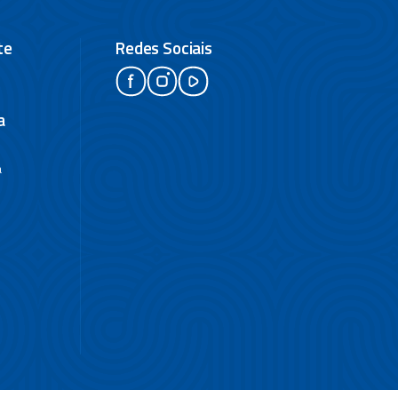
te
Redes Sociais
a
a