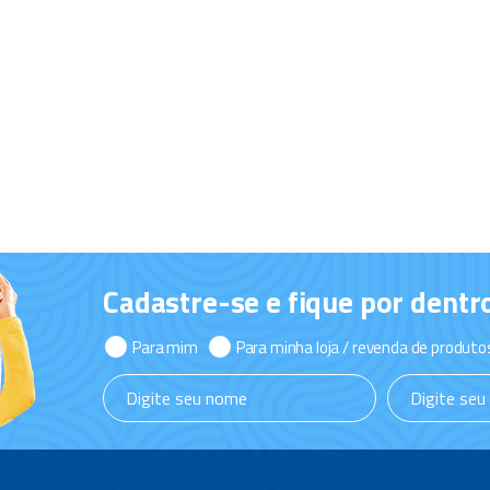
Cadastre-se e fique por dentr
Para mim
Para minha loja / revenda de produto