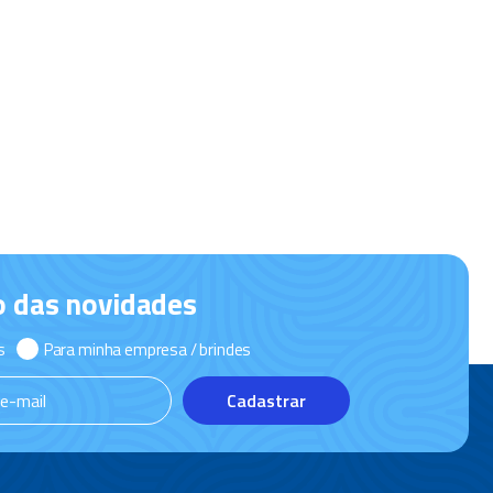
o das novidades
s
Para minha empresa / brindes
Cadastrar