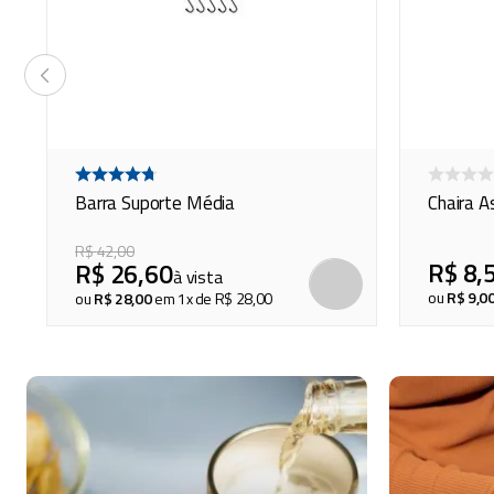
Barra Suporte Média
Chaira A
R$
42
,
00
R$
8
,
R$
26
,
60
à vista
COMPRAR
COMPRAR
ou
R$
9
,
0
ou
R$
28
,
00
em
1
x de
R$
28
,
00