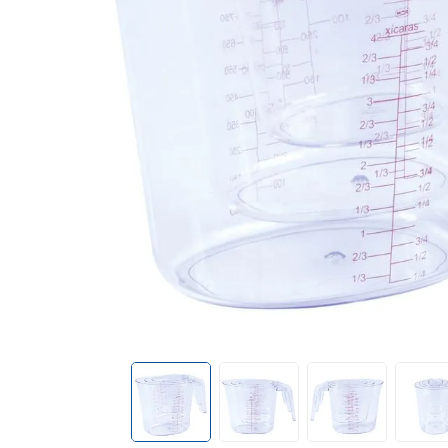
cadeira praia
10
º