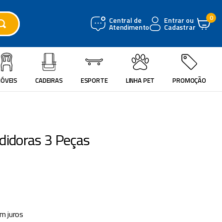
0
Central de
Entrar ou
Atendimento
Cadastrar
ÓVEIS
CADEIRAS
ESPORTE
LINHA PET
PROMOÇÃO
didoras 3 Peças
m juros