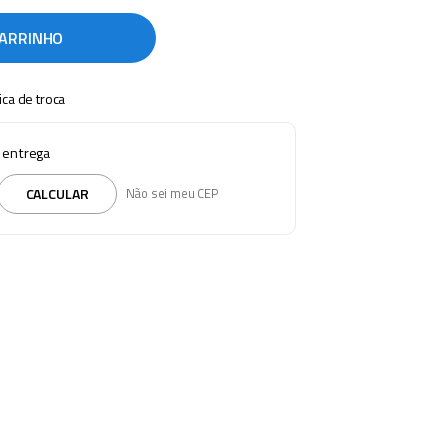
CARRINHO
tica de troca
e entrega
CALCULAR
Não sei meu CEP