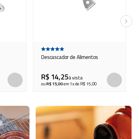
Descascador de Alimentos
R$
14
,
25
à vista
COMPRAR
COMP
ou
R$
15
,
00
em
1
x de
R$
15
,
00