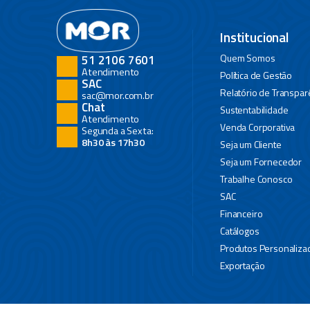
Institucional
Quem Somos
51 2106 7601
Atendimento
Política de Gestão
SAC
Relatório de Transpar
sac@mor.com.br
Chat
Sustentabilidade
Atendimento
Venda Corporativa
Segunda a Sexta:
8h30 às 17h30
Seja um Cliente
Seja um Fornecedor
Trabalhe Conosco
SAC
Financeiro
Catálogos
Produtos Personaliza
Exportação