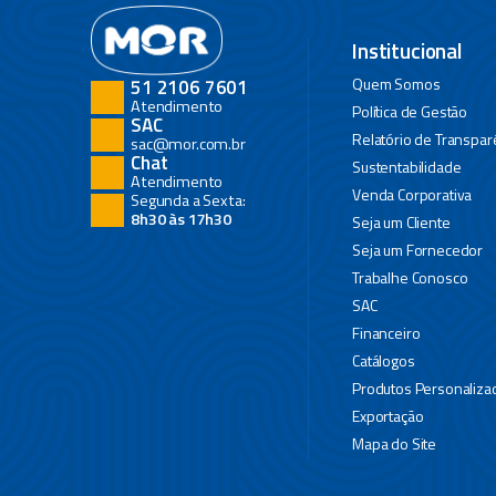
Institucional
Quem Somos
51 2106 7601
Atendimento
Política de Gestão
SAC
Relatório de Transpar
sac@mor.com.br
Chat
Sustentabilidade
Atendimento
Venda Corporativa
Segunda a Sexta:
8h30 às 17h30
Seja um Cliente
Seja um Fornecedor
Trabalhe Conosco
SAC
Financeiro
Catálogos
Produtos Personaliza
Exportação
Mapa do Site