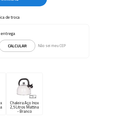
tica de troca
e entrega
CALCULAR
Não sei meu CEP
ox
Chaleira Aço Inox
na
2,5 Litros Mattina
- Branco