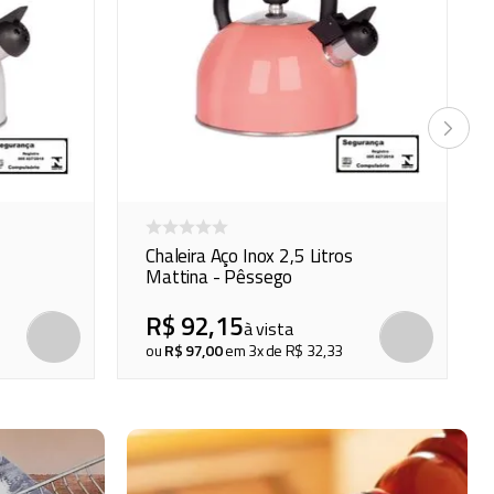
Chaleira Aço Inox 2,5 Litros
Mattina - Pêssego
R$
92
,
15
à vista
COMPRAR
COMP
ou
R$
97
,
00
em
3
x de
R$
32
,
33