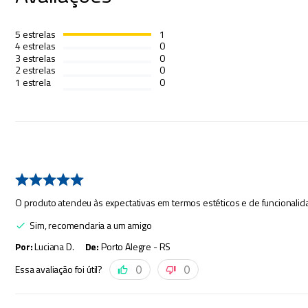
5
estrelas
1
4
estrelas
0
3
estrelas
0
2
estrelas
0
1
estrela
0
O produto atendeu às expectativas em termos estéticos e de funcionalid
Sim, recomendaria a um amigo
Por
:
Luciana D.
De
:
Porto Alegre - RS
Essa avaliação foi útil?
0
0