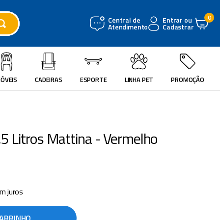
0
Central de
Entrar ou
Atendimento
Cadastrar
ÓVEIS
CADEIRAS
ESPORTE
LINHA PET
PROMOÇÃO
,5 Litros Mattina - Vermelho
m juros
CARRINHO