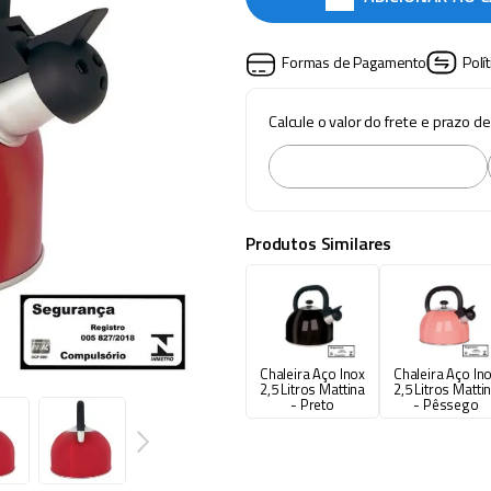
Formas de Pagamento
Polí
Calcule o valor do frete e prazo d
Produtos Similares
Chaleira Aço Inox
Chaleira Aço In
2,5 Litros Mattina
2,5 Litros Matti
- Preto
- Pêssego