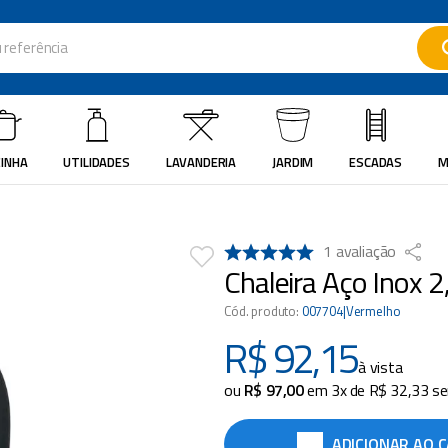
ferência
ados
INHA
UTILIDADES
LAVANDERIA
JARDIM
ESCADAS
M
1
avaliação
Chaleira Aço Inox 2
Cód. produto
:
007704|Vermelho
R$
92
,
15
à vista
ou
R$
97
,
00
em
3
x de
R$
32
,
33
se
ADICIONAR AO 