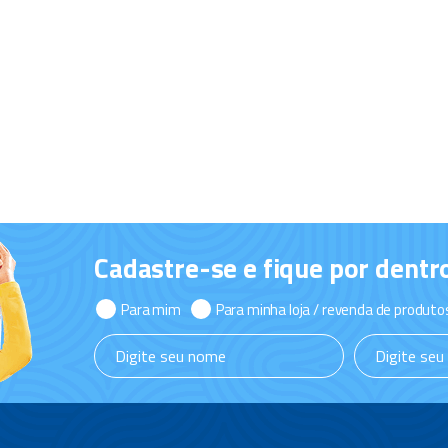
Cadastre-se e fique por dentr
Para mim
Para minha loja / revenda de produto