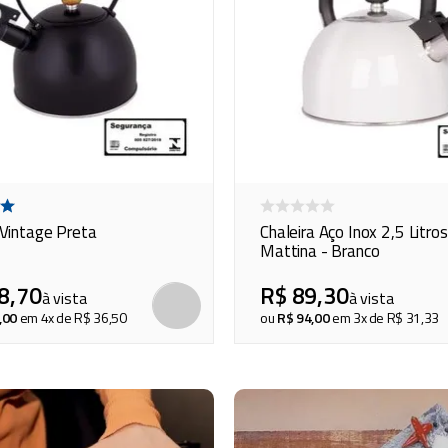
 Vintage Preta
Chaleira Aço Inox 2,5 Litros
Mattina - Branco
8
,
70
R$
89
,
30
à vista
à vista
COMPRAR
,
00
em
4
x de
R$
36
,
50
ou
R$
94
,
00
em
3
x de
R$
31
,
33