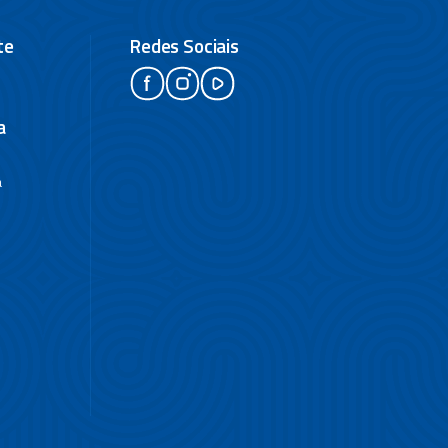
te
Redes Sociais
a
a