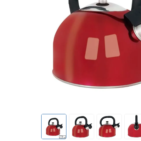
cadeiras
10
º