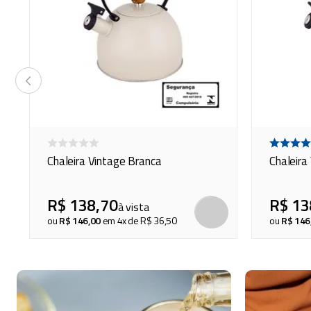
Chaleira Vintage Branca
Chaleira
R$
138
,
70
R$
13
à vista
COMPRAR
COMPRAR
ou
R$
146
,
00
em
4
x de
R$
36
,
50
ou
R$
146