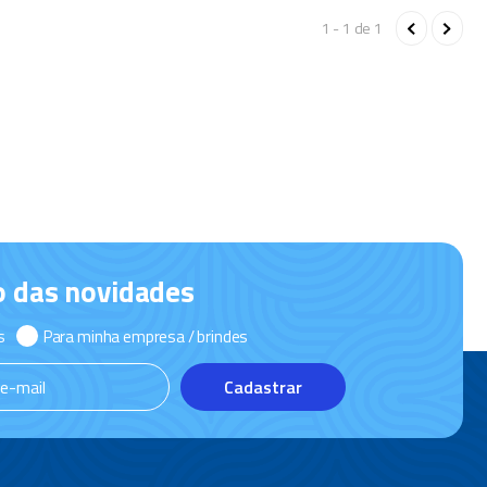
1 - 1
de
1
o das novidades
s
Para minha empresa / brindes
Cadastrar