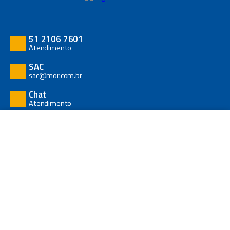
51 2106 7601
Atendimento
SAC
sac@mor.com.br
Chat
Atendimento
Segunda a Sexta:
ADICIONAR AO CARRINHO
8h30 às 17h30
Área do Cliente
+
Cliente Lojista
+