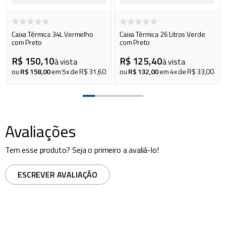
Caixa Térmica 34L Vermelho
Caixa Térmica 26 Litros Verde
com Preto
com Preto
R$
150
,
10
R$
125
,
40
à vista
à vista
ou
R$
158
,
00
em
5
x de
R$
31
,
60
ou
R$
132
,
00
em
4
x de
R$
33
,
00
Avaliações
Tem esse produto? Seja o primeiro a avaliá-lo!
ESCREVER AVALIAÇÃO