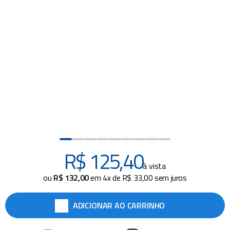
piscina
8
º
cadeira praia
9
º
cadeiras
10
º
R$
125
,
40
à vista
ou
R$
132
,
00
em
4
x de
R$
33
,
00
sem juros
ADICIONAR AO CARRINHO