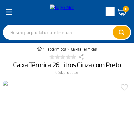
0
Central
de
Buscar por produto ou referência
Atendimento
Termos mais buscados
Isotérmicos
Caixas Térmicas
cadeira
1
º
Caixa Térmica 26 Litros Cinza com Preto
varal
2
º
Cód. produto
:
garrafa térmica
3
º
guarda sol
4
º
escada
5
º
caixa térmica
6
º
churrasco
7
º