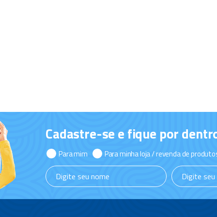
Cadastre-se e fique por dentr
Para mim
Para minha loja / revenda de produto