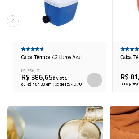
Caixa Térmica 42 Litros Azul
Caixa Té
R$
556
,
00
R$
81
R$
386
,
65
à vista
COMPRAR
COMPRAR
ou
R$
86
,
ou
R$
407
,
00
em
10
x de
R$
40
,
70