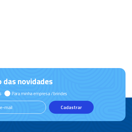
o das novidades
s
Para minha empresa / brindes
Cadastrar