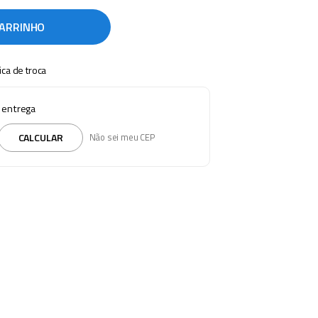
CARRINHO
tica de troca
e entrega
CALCULAR
Não sei meu CEP