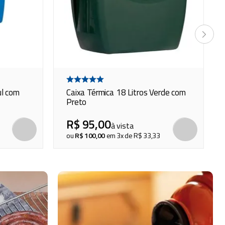
ul com
Caixa Térmica 18 Litros Verde com
Preto
R$
95
,
00
à vista
COMPRAR
COMP
ou
R$
100
,
00
em
3
x de
R$
33
,
33