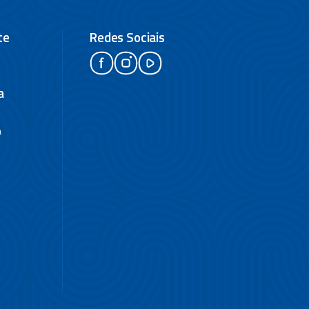
te
Redes Sociais
a
a