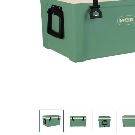
mop
10
º