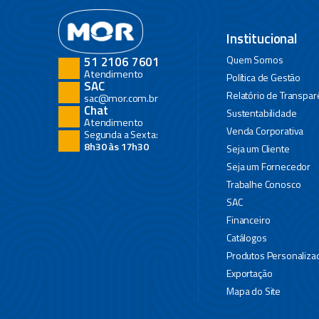
Institucional
Quem Somos
51 2106 7601
Atendimento
Política de Gestão
SAC
Relatório de Transpar
sac@mor.com.br
Chat
Sustentabilidade
Atendimento
Venda Corporativa
Segunda a Sexta:
8h30 às 17h30
Seja um Cliente
Seja um Fornecedor
Trabalhe Conosco
SAC
Financeiro
Catálogos
Produtos Personaliza
Exportação
Mapa do Site