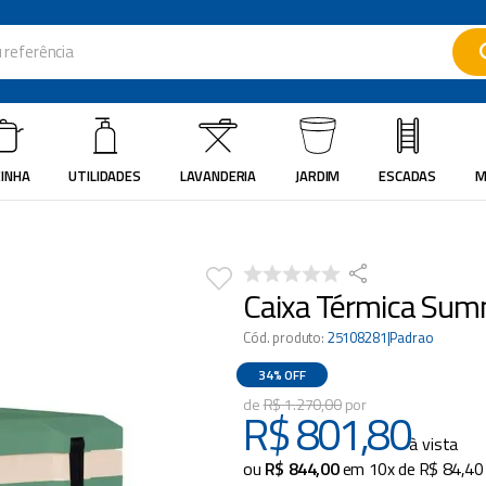
ferência
ados
INHA
UTILIDADES
LAVANDERIA
JARDIM
ESCADAS
M
Caixa Térmica Summ
Cód. produto
:
25108281|Padrao
34%
OFF
R$
1
.
270
,
00
R$
801
,
80
à vista
ou
R$
844
,
00
em
10
x de
R$
84
,
40