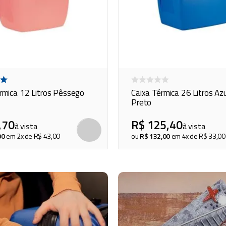
rmica 12 Litros Pêssego
Caixa Térmica 26 Litros Az
Preto
,
70
R$
125
,
40
à vista
à vista
COMPRAR
00
em
2
x de
R$
43
,
00
ou
R$
132
,
00
em
4
x de
R$
33
,
00