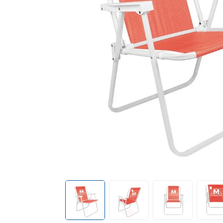
mop
10
º