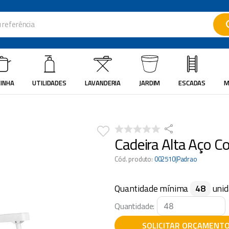
ferência
ados
INHA
UTILIDADES
LAVANDERIA
JARDIM
ESCADAS
M
Cadeira Alta Aço C
Cód. produto
:
002510|Padrao
Quantidade mínima
48
unid
Quantidade:
SOLICITAR ORÇAMENT