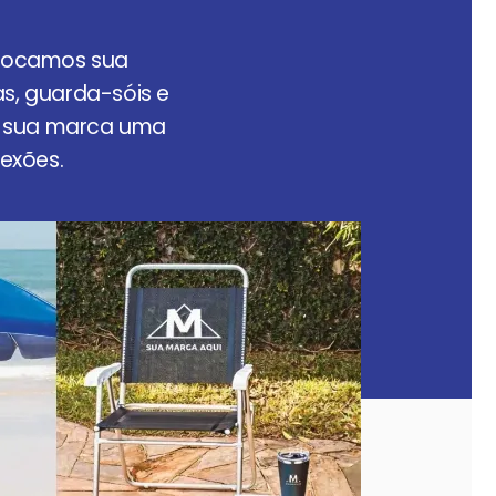
ocamos sua
as, guarda-sóis e
a sua marca uma
nexões.