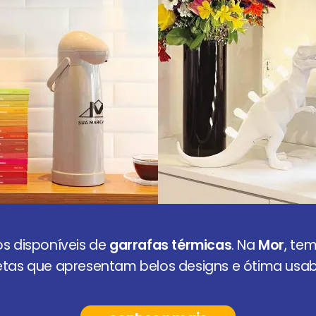
os disponíveis de
garrafas térmicas
. Na
Mor
, te
tas que apresentam belos designs e ótima usabi