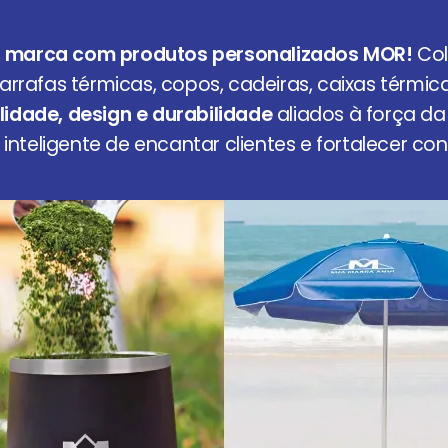
a marca com produtos personalizados MOR!
Col
rrafas térmicas, copos, cadeiras, caixas térmic
idade, design e durabilidade
aliados à força d
inteligente de encantar clientes e fortalecer co