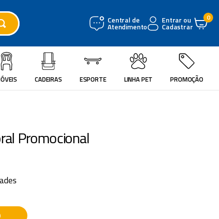
0
Central de
Entrar ou
Atendimento
Cadastrar
ÓVEIS
CADEIRAS
ESPORTE
LINHA PET
PROMOÇÃO
oral Promocional
ades
O