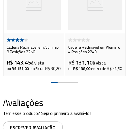
Cadeira Reclinável em Alumínio
Cadeira Reclinável em Alumínio
8 Posições 2250
4 Posições 2249
R$
143
,
45
R$
131
,
10
à vista
à vista
ou
R$
151
,
00
em
5
x de
R$
30
,
20
ou
R$
138
,
00
em
4
x de
R$
34
,
50
Avaliações
Tem esse produto? Seja o primeiro a avaliá-lo!
ESCREVER AVALIAÇÃO