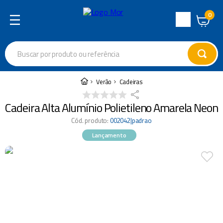
0
Central
de
Buscar por produto ou referência
Atendimento
Termos mais buscados
Verão
Cadeiras
cadeira
1
º
Cadeira Alta Alumínio Polietileno Amarela Neon
varal
2
º
Cód. produto
:
002042|padrao
garrafa térmica
3
º
Lançamento
guarda sol
4
º
escada
5
º
caixa térmica
6
º
churrasco
7
º