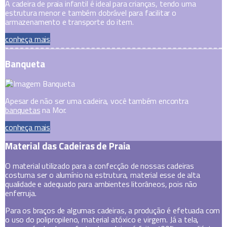
A cadeira de praia infantil é ideal para crianças, tendo uma
estrutura menor e também dobrável para facilitar o
armazenamento e transporte do item.
conheça mais
Banqueta
Apesar de não ser uma cadeira, você também encontra
banquetas
na Mor.
conheça mais
Material das Cadeiras de Praia
O material utilizado para a confecção de nossas cadeiras
costuma ser o alumínio na estrutura, material esse de alta
qualidade e adequado para ambientes litorâneos, pois não
enferruja.
Para os braços de algumas cadeiras, a produção é efetuada com
o uso do polipropileno, material atóxico e virgem. Já a tela,