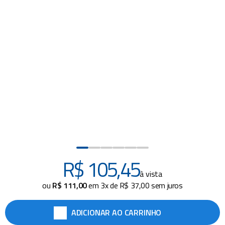
piscina
8
º
cadeira praia
9
º
mop
10
º
R$
105
,
45
à vista
ou
R$
111
,
00
em
3
x de
R$
37
,
00
sem juros
ADICIONAR AO CARRINHO