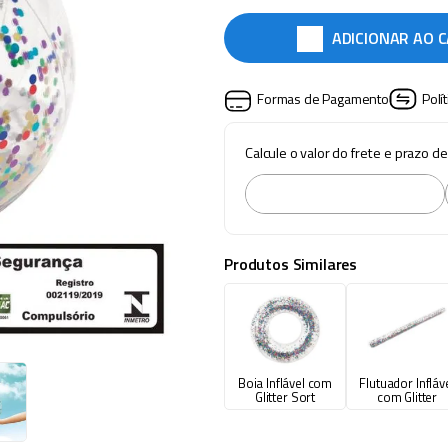
ADICIONAR AO 
Formas de Pagamento
Polí
Calcule o valor do frete e prazo d
Produtos Similares
Boia Inflável com
Flutuador Infláv
Glitter Sort
com Glitter