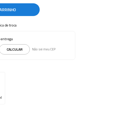
CARRINHO
tica de troca
e entrega
CALCULAR
Não sei meu CEP
el