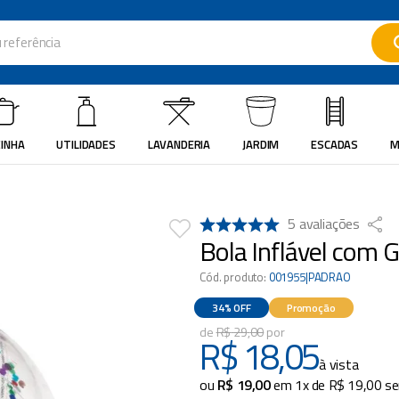
ferência
ados
INHA
UTILIDADES
LAVANDERIA
JARDIM
ESCADAS
M
5
avaliações
Bola Inflável com Gl
Cód. produto
:
001955|PADRAO
34%
OFF
Promoção
R$
29
,
00
R$
18
,
05
à vista
ou
R$
19
,
00
em
1
x de
R$
19
,
00
se