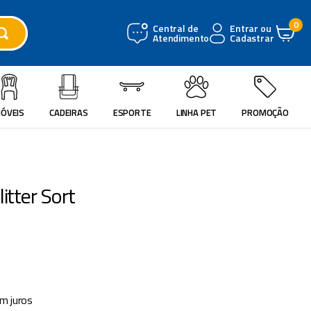
0
Central de
Entrar ou
Atendimento
Cadastrar
ÓVEIS
CADEIRAS
ESPORTE
LINHA PET
PROMOÇÃO
itter Sort
m juros