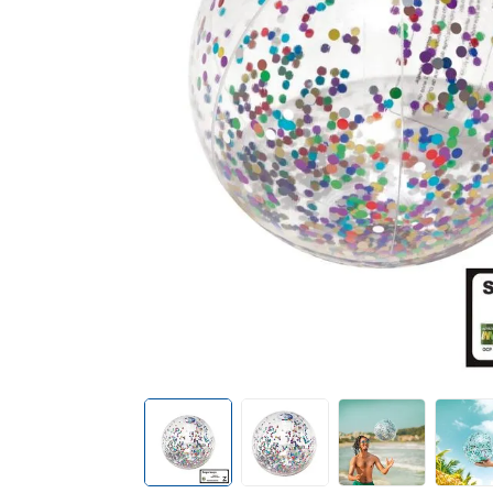
mop
10
º