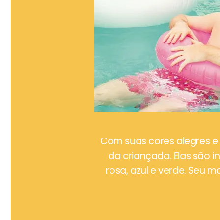
Com suas cores alegres e v
da criançada. Elas são 
rosa, azul e verde. Seu m