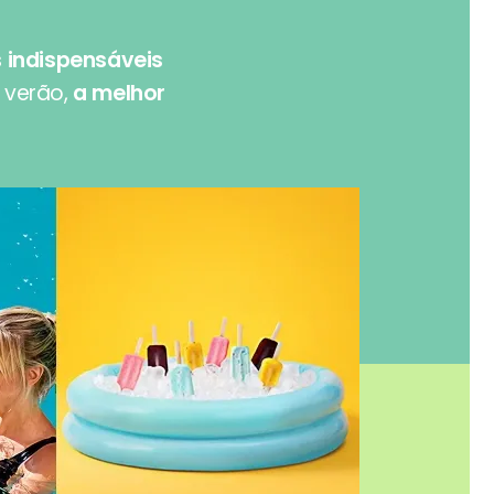
s indispensáveis
o verão,
a melhor