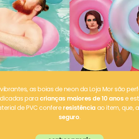
ibrantes, as boias de neon da Loja Mor são perf
indicadas para
crianças maiores de 10 anos
e est
aterial de PVC confere
resistência
ao item, que, 
seguro
.