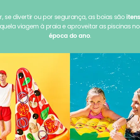
r, se divertir ou por segurança, as boias são
iten
quela viagem à praia e aproveitar as piscinas n
época do ano
.