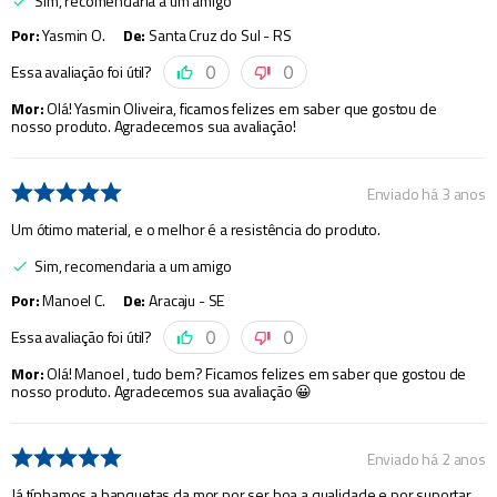
Sim, recomendaria a um amigo
Por
:
Yasmin O.
De
:
Santa Cruz do Sul - RS
Essa avaliação foi útil?
0
0
Mor
:
Olá! Yasmin Oliveira, ficamos felizes em saber que gostou de
nosso produto. Agradecemos sua avaliação!
Enviado há
3 anos
Um ótimo material, e o melhor é a resistência do produto.
Sim, recomendaria a um amigo
Por
:
Manoel C.
De
:
Aracaju - SE
Essa avaliação foi útil?
0
0
Mor
:
Olá! Manoel , tudo bem? Ficamos felizes em saber que gostou de
nosso produto. Agradecemos sua avaliação 😀
Enviado há
2 anos
Já tínhamos a banquetas da mor por ser boa a qualidade e por suportar