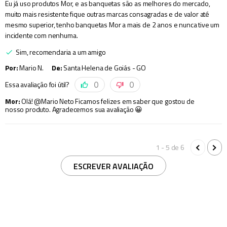
Eu já uso produtos Mor, e as banquetas são as melhores do mercado,
muito mais resistente fique outras marcas consagradas e de valor até
mesmo superior, tenho banquetas Mor a mais de 2 anos e nunca tive um
incidente com nenhuma.
Sim, recomendaria a um amigo
Por
:
Mario N.
De
:
Santa Helena de Goiás - GO
Essa avaliação foi útil?
0
0
Mor
:
Olá! @Mario Neto Ficamos felizes em saber que gostou de
nosso produto. Agradecemos sua avaliação 😀
1 - 5
de
6
ESCREVER AVALIAÇÃO