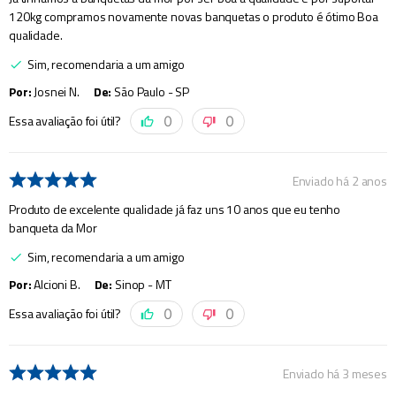
120kg compramos novamente novas banquetas o produto é ótimo Boa
qualidade.
Sim, recomendaria a um amigo
Por
:
Josnei N.
De
:
São Paulo - SP
Essa avaliação foi útil?
0
0
Enviado há
2 anos
Produto de excelente qualidade já faz uns 10 anos que eu tenho
banqueta da Mor
Sim, recomendaria a um amigo
Por
:
Alcioni B.
De
:
Sinop - MT
Essa avaliação foi útil?
0
0
Enviado há
3 meses