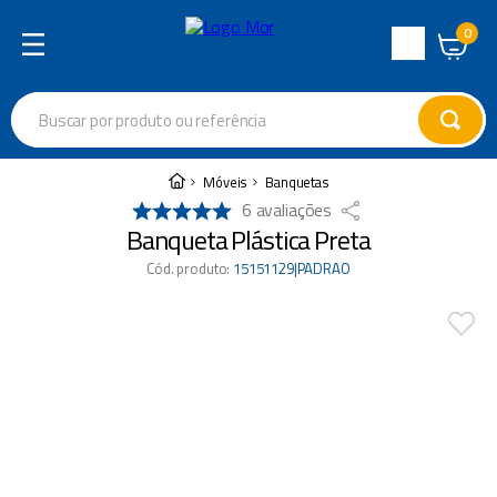
0
Central
de
Buscar por produto ou referência
Atendimento
Termos mais buscados
Móveis
Banquetas
6
avaliações
cadeira
1
º
Banqueta Plástica Preta
varal
2
º
Cód. produto
:
15151129|PADRAO
garrafa térmica
3
º
guarda sol
4
º
escada
5
º
caixa térmica
6
º
churrasco
7
º