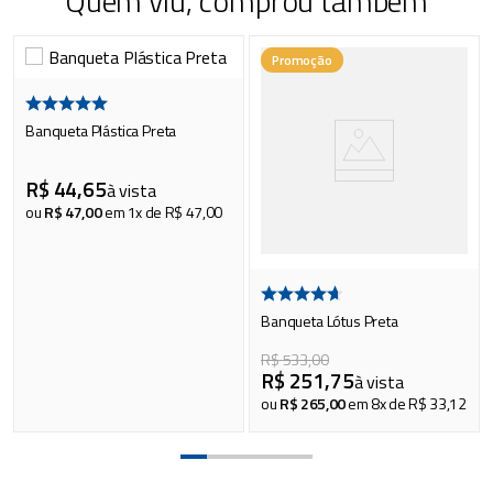
Quem viu, comprou também
Promoção
Banqueta Plástica Preta
R$
44
,
65
à vista
ou
R$
47
,
00
em
1
x de
R$
47
,
00
Banqueta Lótus Preta
R$
533
,
00
R$
251
,
75
à vista
ou
R$
265
,
00
em
8
x de
R$
33
,
12