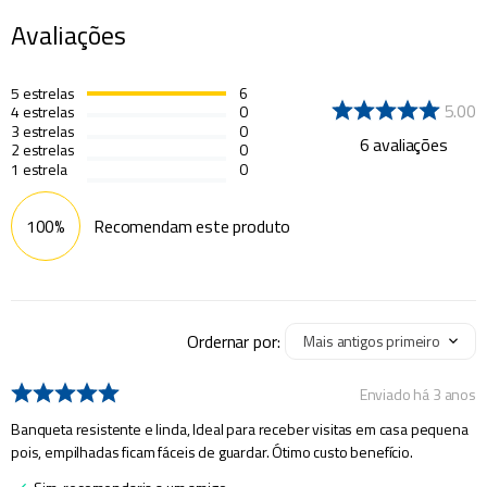
Avaliações
5
estrelas
6
5.00
4
estrelas
0
3
estrelas
0
6
avaliações
2
estrelas
0
1
estrela
0
100%
Recomendam este produto
Ordernar por:
Mais antigos primeiro
Enviado há
3 anos
Banqueta resistente e linda, Ideal para receber visitas em casa pequena
pois, empilhadas ficam fáceis de guardar. Ótimo custo benefício.