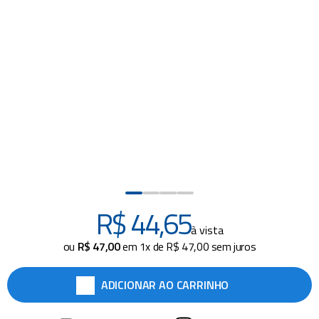
piscina
8
º
cadeira praia
9
º
cadeiras
10
º
R$
44
,
65
à vista
ou
R$
47
,
00
em
1
x de
R$
47
,
00
sem juros
ADICIONAR AO CARRINHO