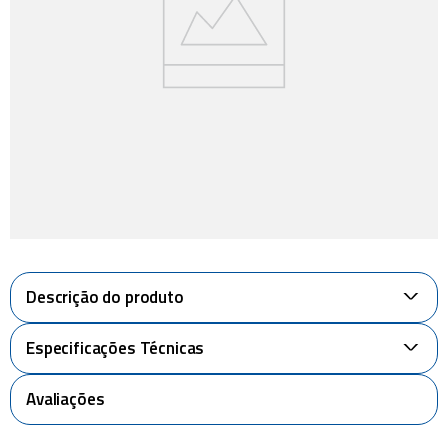
piscina
8
º
cadeiras
9
º
cadeira praia
10
º
Descrição do produto
+
Especificações Técnicas
+
Avaliações