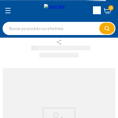
0
Central
de
Buscar por produto ou referência
Atendimento
Termos mais buscados
cadeira
1
º
varal
2
º
garrafa térmica
3
º
guarda sol
4
º
escada
5
º
caixa térmica
6
º
churrasco
7
º