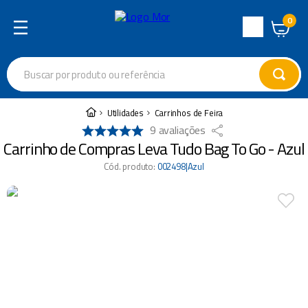
0
Central
de
Buscar por produto ou referência
Atendimento
Termos mais buscados
Utilidades
Carrinhos de Feira
9
avaliações
cadeira
1
º
Carrinho de Compras Leva Tudo Bag To Go - Azul
varal
2
º
Cód. produto
:
002498|Azul
garrafa térmica
3
º
guarda sol
4
º
escada
5
º
caixa térmica
6
º
churrasco
7
º