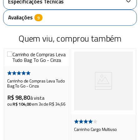
Especificações Técnicas
+
Avaliações
Quem viu, comprou também
Carrinho de Compras Leva Tudo
Bag To Go - Cinza
R$
98
,
80
à vista
ou
R$
104
,
00
em
3
x de
R$
34
,
66
Carrinho Cargo Multiuso