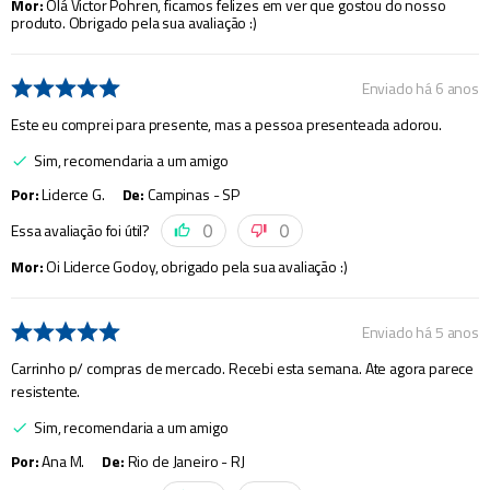
Mor
:
Olá Victor Pohren, ficamos felizes em ver que gostou do nosso
produto. Obrigado pela sua avaliação :)
Enviado há
6 anos
Este eu comprei para presente, mas a pessoa presenteada adorou.
Sim, recomendaria a um amigo
Por
:
Liderce G.
De
:
Campinas - SP
Essa avaliação foi útil?
0
0
Mor
:
Oi Liderce Godoy, obrigado pela sua avaliação :)
Enviado há
5 anos
Carrinho p/ compras de mercado. Recebi esta semana. Ate agora parece
resistente.
Sim, recomendaria a um amigo
Por
:
Ana M.
De
:
Rio de Janeiro - RJ