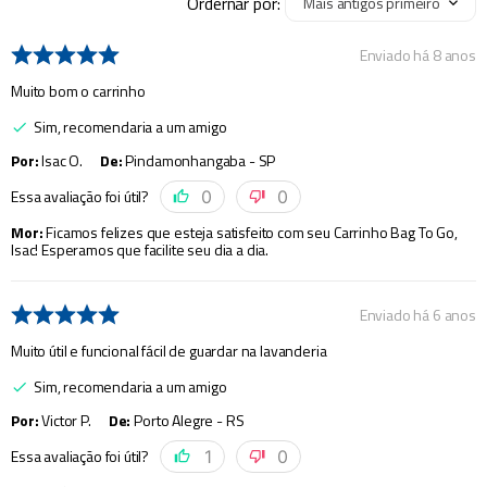
Ordernar por:
Mais antigos primeiro
Enviado há
8 anos
Muito bom o carrinho
Sim, recomendaria a um amigo
Por
:
Isac O.
De
:
Pindamonhangaba - SP
Essa avaliação foi útil?
0
0
Mor
:
Ficamos felizes que esteja satisfeito com seu Carrinho Bag To Go,
Isac! Esperamos que facilite seu dia a dia.
Enviado há
6 anos
Muito útil e funcional fácil de guardar na lavanderia
Sim, recomendaria a um amigo
Por
:
Victor P.
De
:
Porto Alegre - RS
Essa avaliação foi útil?
1
0