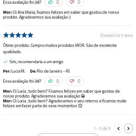
Essa avaliação foi útil?
0
0
Mor
:
Oi Ana Maria, ficamos felizes em saber que gostou de nosso
produto. Agradecemos sua avaliação :)
Enviado há
5 anos
Ótimo produto. Compro muitos produtos MOR. São de excelente
qualidade.
Sim, recomendaria a um amigo
Por
:
Lucia M.
De
:
Rio de Janeiro - RJ
Essa avaliação foi útil?
0
0
Mor
:
Oi Lucia , tudo bem? Ficamos felizes em saber que gostou de
nosso produto. Agradecemos sua avaliação 😀
Mor
:
Oi Lucia , tudo bem? Agradecemos o seu retorno e ficamos muito
felizes em fazer parte de seus momentos 😊
1 - 5
de
9