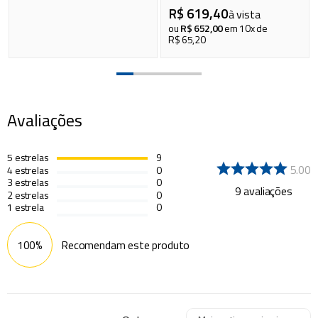
R$
619
,
40
à vista
ou
R$
652
,
00
em
10
x de
R$
65
,
20
Avaliações
5
estrelas
9
5.00
4
estrelas
0
3
estrelas
0
9
avaliações
2
estrelas
0
1
estrela
0
100%
Recomendam este produto