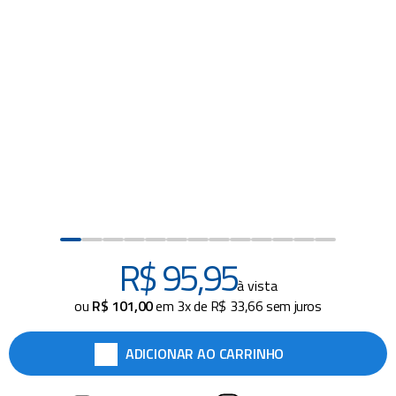
piscina
8
º
cadeiras
9
º
cadeira praia
10
º
R$
95
,
95
à vista
ou
R$
101
,
00
em
3
x de
R$
33
,
66
sem juros
ADICIONAR AO CARRINHO