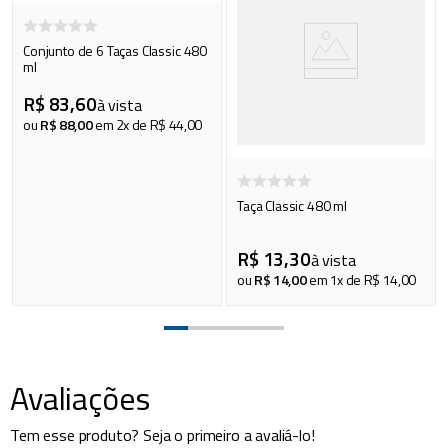
Conjunto de 6 Taças Classic 480
ml
R$
83
,
60
à vista
ou
R$
88
,
00
em
2
x de
R$
44
,
00
Taça Classic 480 ml
R$
13
,
30
à vista
ou
R$
14
,
00
em
1
x de
R$
14
,
00
Avaliações
Tem esse produto? Seja o primeiro a avaliá-lo!