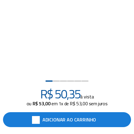
piscina
8
º
cadeiras
9
º
cadeira praia
10
º
R$
50
,
35
à vista
ou
R$
53
,
00
em
1
x de
R$
53
,
00
sem juros
ADICIONAR AO CARRINHO