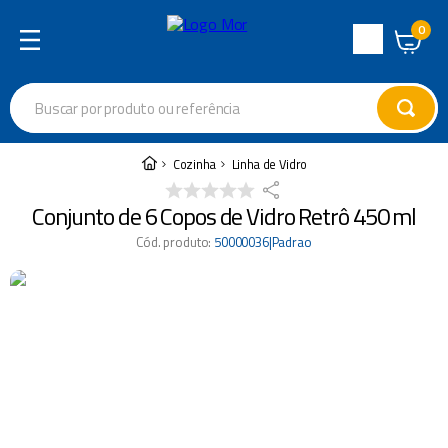
0
Central
de
Buscar por produto ou referência
Atendimento
Termos mais buscados
Cozinha
Linha de Vidro
cadeira
1
º
Conjunto de 6 Copos de Vidro Retrô 450 ml
varal
2
º
Cód. produto
:
50000036|Padrao
garrafa térmica
3
º
guarda sol
4
º
escada
5
º
caixa térmica
6
º
churrasco
7
º