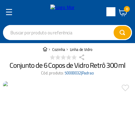
0
Central
de
Buscar por produto ou referência
Atendimento
Termos mais buscados
Cozinha
Linha de Vidro
cadeira
1
º
Conjunto de 6 Copos de Vidro Retrô 300 ml
varal
2
º
Cód. produto
:
50000032|Padrao
garrafa térmica
3
º
guarda sol
4
º
escada
5
º
caixa térmica
6
º
churrasco
7
º