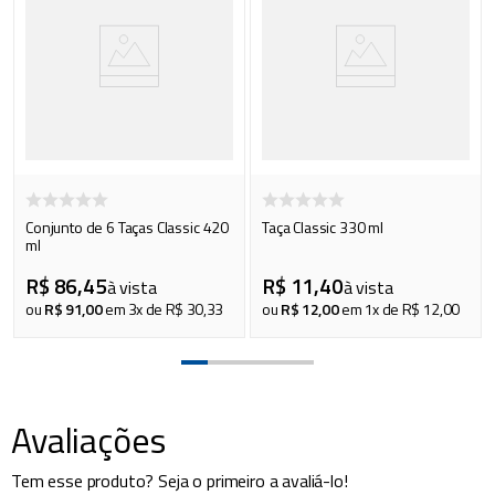
Conjunto de 6 Taças Classic 420
Taça Classic 330 ml
ml
R$
86
,
45
R$
11
,
40
à vista
à vista
ou
R$
91
,
00
em
3
x de
R$
30
,
33
ou
R$
12
,
00
em
1
x de
R$
12
,
00
Avaliações
Tem esse produto? Seja o primeiro a avaliá-lo!