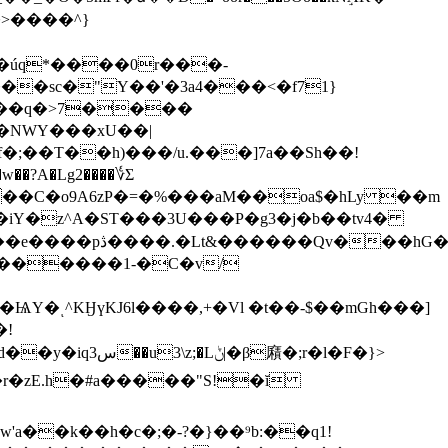
�sc�"Y��'�3a4
���<�f71}
�NWY���xU��|
�;��T��h)���/u.���]7a��Sh��!
��C�o9A6zP�=�%���aM��oa$�hLy ��m
v���hG��
Y�ͺ^KӇүKJ6l����,+�Vl �t��-$��mGh���]
廭�;r�l�F�}>
��k��h�c�;�-?�}��⁹b:��q1!