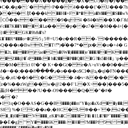
��A�����g��X�U/)�8y�y���5����=�k'A=x
�,�g�:`�q>P��4����{'�U���7h�
Z��B�AA0�|��IL���3�}x��}
��GK�9h&�'s?
J�����a�6\e�, �-�\��%I�!
�s�BwؔX.�T\ొ)�ͤ��7*� ԗ�;�u�+4� G
@�`4���c� h�2���P��Q�E�G?�s5�H�ؽ \p��=���m
q�7�M�ct 0?�"� K+��G(� e�A>uVs��0
FN���Jo��|���z�p�
,nU��S�{�G� 7� 4�v<&���[ �/���^�@
zWg��w�@2��FʿL�X>��]���5�o��&G'�Oe��B
î�]t蠃(H���?U��-O9����Q��"�#�
$�`�?
O��AS�Gׁ��Bl���ǭ��m"Y�qo�aXd��y��;F
.S8 j %�1 G��a�,�HC�U֎��+`�;s2��I�m1Z9�'w()
���_eK�%�Cl��I� F�i �1L�?�P'`�����RR�Cj��ܦL�1���,
]"'Y����6K ���i �H�?M��Pf5( �]��P
�����`Z����ei�ll>�N�-