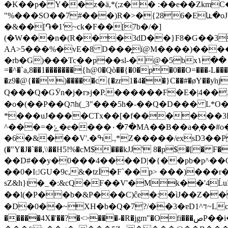
�K��p� Y��z�ä,*(;z�� :��e��Zkm
"%���SO
��7#���)R�>�{286�Eև�o
�&��[֏�1'~ck�F��[7b�/�]
(�W���n�(R���3dD��}F8�G��3�����>�z�ذ���%lL��L�88����>VrgP���&�����P�
AA>5���%�vE�8 D���͈ї@M����)���
�rb�G)���Tc��p��sl-�@�5bx١�� ~�R :O���}Kx�S �� #�h/ �p������1~tQ���Z����T����g` 7��azoZ��Y����P�"�Ɂg?
=�^�`a,8��1�������{h@0�Qò��{�0�p�0��O=���-L�
�z9�@{��)�����c{�zr1�4��}C��#�øY
Q���Q�GӰn�j�rɝj�P.������F�E�|4��.1kښ�M$� A��.�G���~�~? �[B�1��*��!�Ƥ�3N2����� ����0�0����Tʰ
�o�(��P��Qהh(_3"���5h�-��Q�D��� L*O��z��������bC]�0P�`mÆ�?[�_�j*��L�m)�f'��z�$c~�u2
*���uJ����CTx��[�f������3P
^���=�ݺ�e����٠�7�MA��B��a�֧��#o�qF�Qb(G�Z�oqJ�{ ��!
�6�&��؜�V'.�ߒ.,*Z�����/exsD3��Pߌ���?C�`��[h4O�2�(¨�z.��0�b�X3Z�b(��Q��̩;cz�$4Q�i�orT��m�L'�P�vX�+
(�"Y�J�`��,\\��H5!%�cM$���kJJ' 8�p$�[� F�*������=�<��=�&�
��D#��y�0���4����D|�{��pb�p^��
��0�I꤇GU�9c,&�tzİ�F`��p> ���)���r� �@N��ڌ�4��,V��ȶ
sZ&h}t�_�:&cQ�F��V'�Mk��'4Ĺ
��l(�P��b�&P���C)ĉe�:�ìJ��
Z��nN܉��AYܒ�Y��Q A�����2�H &Xx �
�D�0��~XH�b�Q�7?/��3�ɐD1^ד~LcG(=D0У 8��$��2i�⻧�u%��8 �8<1C�����<1 Ʒ,�dP��f����.co{�������\e�`��W�ip����3F)�����tt5^?
�����4X�'��?�<>���-�R�jgm"�Ofi�
��صP��i��*�f�t�Ɩ��0z$���{�-