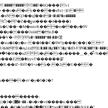
������5��F�hQ���]ꕴ}
�nNS�Q3��ԛ]֓��d|�+�b�P�m�����
��p����OoI4t �e˪B�
ׇYa�^l�����*��-�|�#跫
[]U�;��1�g'��Y5�g^�dD-P6�2���<���Q<
��:�vi^�y�Ί�2�?
&�XX���
��ֵ����-