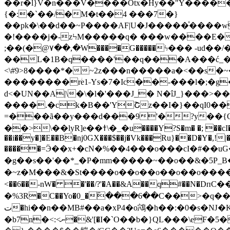
��r�l}V�n���V����Otx�Hy��"Y����
{�:�`��/�M�t��4 ���7�}
��pk�\��d��~P����AF|U�J�����ͯ����
�!����j�-zϞM�����q� ���w����E�_�
;��(�@۷��,�W����G�����ϟ��� -ud
��L�1B�q����'��q���A���ć_���
<\#9>8����*�
~2z���n�����a�<��s�~�
��������rؗe1˗Ys�7�Ic��-���l�;�g�����
d<�UN��A|\�\�l�'���J_� N�îJ_}���>��}��g����o>��ٳ5I����^V�E��+nz��M�g
����.�ck�B��'YՇz��I�}��qI0��
=���ã��y���d���9'�?y��{O@CO
S�m� �; ��cI�#�ce��uVN�Wۍ�ǔp
��>\��lyR]e��ߙ\�_�u����Y?
��i��y�]�E��B�ǌ0GX���$��j�Vk���Ru}��D�Y�,!|
�����=Ӭ��x+�cN�%��4���o���cI�#��uG��
�g��s��'��*_�P�mm�����~��o��&�5P_B
�~z�M���&�St����o��o��o��o��o����('����=l�
<��6��-nW� �'��/?'�A��&A��q#��N�
�%3R�C��Yo�0_�߫���6��C��>�q
��
ت�hi��n��MB#��a�xP4�o鴪�h��:�0�s�Ǌ�KGk]����nc�;J6T�n��������9���<�Q-�W�%I}��#�&�y�(����1'Ɏ�
�b7n�<:<ނ�&'[�I�`O��b�}QL���\eF�5���P�|�� 6 c����w�����'���e6=���G8o�Eq9�Uz9����.���J�`�