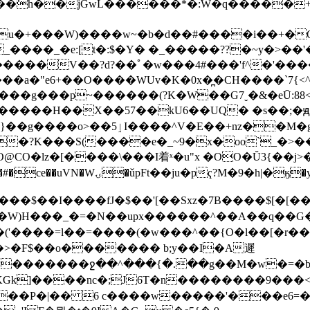
��َh��jGwL������*�:W�q�����+͘
wu�+���W)����w~�b�d��#����i��+�
���_�e:[t�:$�Y� �_�����??�~y�>��'�
��/�����V��?d?��ﾟ�w���4#���'f^�'��
a�"e6+��O����WUv�K�0x�̪�CH����`7{<^v
��g���p~������(?K�W��G7ˬ�&�eŪ:88<
H��X��57��kU6��UQ� �s��;�ԭ ��� ����?k
͏P8̟�>�f s���4].�u���,/
�?K���S(����e�_~9�x�oo`_�˃�
�lz�[����\���I着ˣ�u"x �OO�Ŭ3{��j>�f
Ft��ju�pҁ?M�9�h|�ӄ�y����S��)Y?:&6�d?
�
�$��I����fJ�$��'[��Sxz�7B����$[�[�
�W)H���_�=�N��upx������^��A��q��G
�=����(�w���^��{O�l��[�r����$y�W��Ba9@o�OS�
DпC��>�F$��o������� b;y��I�A遲
�������ջ��^���{�.��g��M�w�=�b