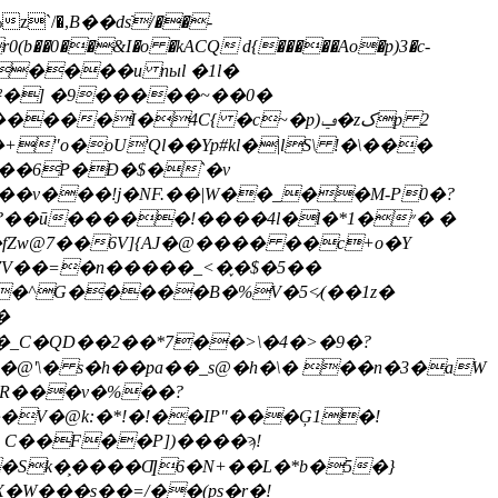
z`/�,
B��dsֿ/��-
M²�] �9�����~��0�
� o�+"o�oU'Ql��Yp#kl�|lS\ !�\���
�|��6P�Ð�$�`�v
���v���!j�NF.��|W��_��M-P0�?
�ū�����!����4l�l�*1�״� �
�
�_C�QD��2��*7��>\�4�>�9�?
�@'\� s�h��pa��_s@�h�\� ��n�3�aW
!7R���v�%��?
��V�@k:�*!�!��IP"���Ģ1�!
C��F��P])����ϡ!
�W���s��=/��(ps�r�!