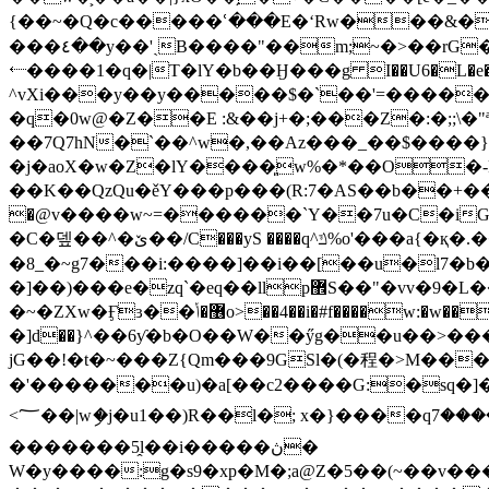
{��~�Q�c�����ՙ���E�ʻRw���&�����r0K�`R �
���٤��y��'ˏB����"��m;~�>��rG�o�I`�I�O�%�s P�/��ˬ
⬸����1�q�|T�lY�b��Ӈ���g I��U6�L�e�����aK�o\WYk=B���
^vXi���y��y�����$�`��'=�����
�q�0w@�Z��E :&��j+�;���Z�:�;;\�"ª�D��� 6
��7Q7hN�`��^w�,��Az���_��$����
�j�aoX�w�Z�lY����͈w%�*��O�-k
��K��QzQu�ěY���p���(R:7�AS��b��+��~���'c�߸;��
�@v����w~=������`Y��7u�C�iG�
�C�뎊��^�ێ��/C���yS ����q^ݿ%o'���a{�қ�.��t�=�l�<�������P�}��j z�iY�z^A�ST���3U���P�g3�j�b��tv4�
�8_�~g7���i:����]��i��[��u�l7�b��[xo���]��
�]��)���e�zq`�eq��llp޾S��"�vv�9�L��� ����CG��ߝ�>Ѱ%?{�\]\�/k�w�nh���������1-�C�v/
�~�ZXw�Ӻɜ��޶�ݳo>��4��i�#f����w
�]d��}^��6ƴ�b�O��W��ӳg��u��>���D
jG��!�t�~���Z{Qm���9GSl�(�程�>M�����N���t0�55�
�'�������u)�a[��c2����G:�sq�]�a����`9.��to�ȫ
<؅��|wި�j�u1��)R��l�; x�}����qۥ�����7j�)�oa598h1w�-�u-�+��G�ˀ�T��iQf���r�zE.h�#a�����"S!�ĭ
�������5̭l��i�����ڽ�
W�y����:g�s9�xp�M�;a@Z�5��(~��v��