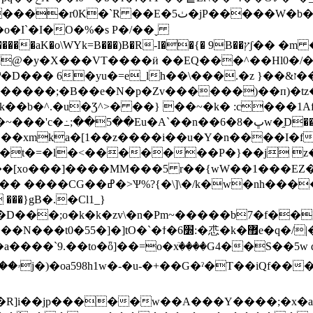
�E�5ٺ�jP�����W�b�>����^}
)B�R-I��{� 9B��ץʃ�� �m �úq*����0r���-
@�y�X���VT����ӥ ��EQ���^��Hl0�/��
�yu�=e_lh��\���.�z }��&ז���q�>7����
}�����;�B��e�N�p�Zv������)��п)�tz
��b�^.�u�Ʒ^>� ��} ��~�k� :c���1Af
5��Eu�A`��n��6�8�ڀw�֦D��w��?A�Lg2����؇Σ
�xmka�[1��z����i��u�Y�n����I�f
��MM���5 r��{wW��1���EZ��e����pڎ����.�Lt&������Q
:�w�� ���}gB�.�Cl1
_}
���;o�k�k�zv\�n�Pm~�����b7�f���Ѩ
]�]tO�`�ϯ�׽6:�怷�k�޿e�q�/|�!
]��=o�xٙ����G4��S��5w d��y�iq3س��u3\z;�Lݨ|�β
�R]i��jp�����w��A���Y����;�x�aw'a