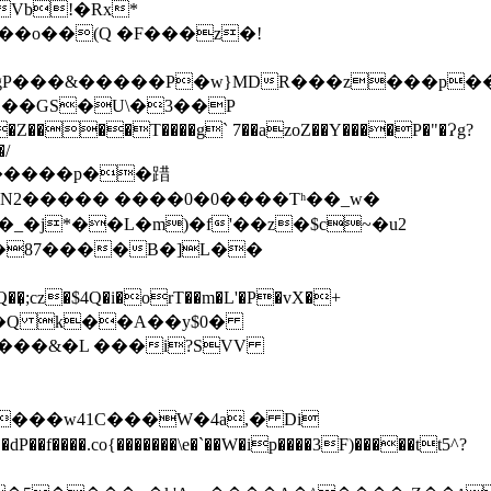
Vb!�Rx*
��o��(Q �F���z�!
@��GS�U\�3��P
/
1pD~�����p��踖
X�87����B�]L��
���&�L ���i?SVV