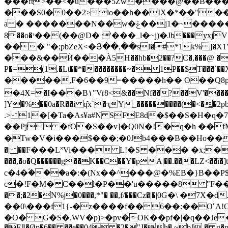
���ft>��<�u���5Zw����@��B���r�����
���S0�0��2>lo��h��IX�*��"��C
a � �������N��w�ݝ��j1�~������� 肰 ���k��H�+F�*�!a�M��]�S��wV�j\�J�:klG��� J���EWx
8��o�י��(��@D� '���_l�~j)�Jb���yxjV׀CŐ��c����9�q4 �84�h��X�J`&L�\ϡH�u(��k��ى�5�^h���Z�
�� � "�;pbZeX<�Յ��,��sl�#*1k% ]�X1Vc��7K��Y���;�1ܩ���p� �z7��M��4+[�i�t
���&��Ѝ���À5H��hb�2��?C�,���@ �{t
P�=(1.�Lt��*���������~�1P��$T���`��X�`��R*���o=�Qr5ߚ5ۊ=U5�z��R��-`
�����,F�6��9=�����h�� ʘ��Q8pQ��
�4Ӿ=�I���B١"Vr8<&��Nf��?��V'�����2t, ����9)ae�2s�0W�)���I��)e`���J��K�\���H�}C<Da[ô_�� �K!V�XEh�5e��
]Y�%��0a�R��i q̑x`�ԇY_���������(�<�̳�2pb�Z��
.> 1�[�Ta�As¥a#N SFE8d�$��S�H�
��Pj �fO�S��v]�Q0N�!�q�h ��fM�=��;���ڍ����8�o���o$Cܔ@�ڈ�ql�
�Tw�V�i���$���;�0Jb4���B��Ho��g-�
�| ��F���L˟Vi��� L!�S ��� �x;�z�%��
���,�o�Q������g��K��C��Y�pA|��.���L
Z<��
c�4�ؐ���a�:�(Nx��^���@�%EB�}B��P
c�!F�M� C��l�P��'u�����8 "F��11q�
��;�2�N%j�0���,*"� ��,f/���Cz�|�|0ؚG�\ �7X�d
��0\���f1{-�z����f��6��:��OՙA!O�_�)0��� V
�O� G�S�.WV�p)>�pv�OK��pf�|�q��Je��Ё�g
�FJ|�Øp�6�� ��e��04 �2�"J�h� ~bJ � g�p6�