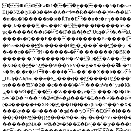
�d���0Fw��څ���1����x�^�I)�r->�A�������^χ��r�V���� `l�D�jy � uG��#���i�Y�>
E1j�NZ�(yK�3���A��R����(=��Ы`��
�m�g�]�����s�pt�ȒTn�E��n�:�r~ݸ��#���P�"�����wm�-� H$�D"3��^�$�{O�իi�䓓޸̫|�N{I�j�����e�x�\�>�x|
��ˬJz�����w��E1��8� �f�����b^-�
ѱq�����0��s6�5�iF�i&�ȴ�c7!Uuq�\�,�zU
����˫�Q���E�̫����4�����E>����]��
�l^ee�J���9n
�����U�_���ٴ����{d ���Ӽ?O����2C����x h��ˣ5�[�ۄ7�|�����Χ�����p3K��|~ĲY"���ݨ�o�!��
�-��e��Ӣ<�����-��|������ʧ�|5K�
�����.�,Y�����i�Η�eV�ǈ� �A��c��
�Xd�8]��^,��W��YkV��Ӄ�X����׏ϋ�*f�7��oJ/��ՠ�.WӴ�B������f��x!"8¸x!n����~
<�&y�,�e�͓t>If�<��4�ސ��`��X��b��l>��Ο�t�A�[��R���"�L���`�]�1�'�a�4��]l8İ?��i>M��i^�̋*�x5`���gV�`���W?
_UUђ�AJq%uj��ܗ�$_-���e|�'�����U���1�u(���8.V�4�gG4n?������4=Ϧq�����%8X��E���3 ��&�0�,;�_:�?��|� �
tvt����쪘N�2� �c����)�^���nWu�ͳyu�Kk��
ݷ�K�WӬ�[��o�W����yv�c���2�I�U6���buy0[��d5.��v2͗՗P���R��x�[�N���؝��u>�\vJu� aj�):�`��?
n[�D����2B�ۋi���*�L�y����e�С_o���P�fG��E�.����؏Z��878��8B�:̖ 5����2T�F���S,
(�4�����+�XB<���D�l��x(h5:�<"��܌�X�e6����Yh�|�/
���ky��.�~����`�qal��ˣyQ�EQ�l��
��}�f�E��[{�i��/#��ӛ�p|�o��^Vɤ��l
�����p:MA�_&�2=�f��Z�B^(��`�;y���
�Fg�u�QAlT����QAn�x"��nTPj�ڴmVjӵ�� [�^Y8/�ƛpx,~��