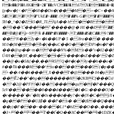
F�e��(PI�8.8K��=2�'`��zVC��J�.\ń7X����b�+�
k��_�
[p�w�[<�P�68��Dn�(���M�ޝ�C=��/
5�E�E�F�"UkE�>���{ /� ��% G�;� �����9j��S�~ڿ�^;ߺύ�a��*�a1�a����*lV�oVa�b~� 
ƼH�_^�2�Zk5�R_TLAjA�� b��B�
�3��`Ƈ����'`�����@� HԐ��Z�� �`�V]�C4�z�u|�*>�׿��b���a���E}� �o��������
��
B�@�p~9k �-���*�H����>T;���x�S�(C��c
��^N��Jy�=�k��UP� 5 � .8ra��� ���
M:0�(M�9�ƀ�]��uC��O��!DPi�n�P�
���@sp��~m�ª���N%�Mn��"v�02���
Ú4H��]Ҥ,���9 �z�v���i�zZ���^2�Z+��: 1^�~�k׭k�`��@���Z�+ �g��n�fZw@7��
��@�u�5&[��,��45 Q�#�(�4y��h��o�`���Ph2r"!��p��]���ނ�p�{d��7
#��ߠik���M��^sx����!���5 (�p��1��,��;�e6+6.[:��G�j� �;P���1% 2,zkf|�^G�����B�%V�5<̷(��1z�
+��:4��k���_X���T�@��� 04�p
��Ě2��"�bg�������H�2KBCf���񩃔s
�^�2@�PF�3��|����qu�f�P���Qh:
5zV��/����8���d����1�G:����O]��
�r����`�v`�B{�0x���d��y?�e�[N�C�yX
�g��P��U嬆� ��P�s� � �)$��Qֿ��
��y)�F���~��\� �L1*�bZ��O��-,����3���B*[ߛD;�S>g0$m�A��ԙ��J���(�S
�3+����T��Ґ�Q��3Ȼ���
)�1DZ