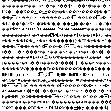
�}.����$��㛧�/GC��?Uo=�e6�����Q��~
�$����v=��"9x�=���eSu��۴�Í��"�R$�&�L�z�$��-ɗ�$���ل$_N�t���
LN���K���;��jyup�<��f����|t�|�Cr{[=~��㛧I���<_,��$ߤϳy�ǎ���'�u6-Y� 
��p ?��)6t�����Uv�7!��ట��a�
�Lȸ��*�d>X�'ӓ��'�j�=���'�>�=zt�
��է�y̓������[������=�7��{^�����హ���8�O�\�] ���]�`�.
����t���`���׷9o�)��|'���T�5>��aB�6 N��
v����I��_�n������{[^�``R�y��?.
���x��H��NR��^�J! z �UM������
z�� ^����Yv���(�^�ړFy�L2�N���'0�y ��iv� �v��b� �O4�G<�������|����U§_}�o�i:�\��[/
���_��y�o��Ѿ��⼨������'�tZ�� �/�bޜ|� ����/���z���������{�M��r�&i���o�M�_��eU��U�&�,I���)
[����2�'U6� �I3��i6/�ɢ��� ���le��$Y�
��b��3W�[����Eo��i9ir���C����X�� �����b�@ڝd�J�q�L�h�,��(�I��SP=6;�30���i�sV&�N�Oeq��U�`
�tRL�Lq��_�����D6ý{ �1�y���u�'�J8��Z � a� }L �oܠֻ�6`K�C�N ����(��J`���/OzҾ�v��w=�����|\�,���8�sL\��軱����
�V),�*p��`�Nʴx�س�E����<W�����7�M�� 6�]�-
l�o t}b��t����o�����Y�.��
�����:b�UЯ���N�gn��7Zhw~����/
Hg��Pʧ�|5�������7Z`�%�d�"]��L�D�uoD
��mx�r6�/�x�rz!HQ^>�������GO&���'��
%�KI ���,�DR�
DKM�M����,��r�rÌ/[u