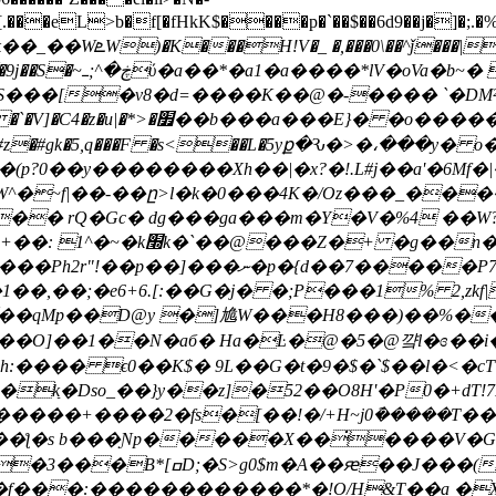
[.���eL>b�f[�fHkK$����p�`��$��6d9��j�]�;.�%
�WܧW)�K���H!V�_ �,���0\��^ǰ���|r0(b��0��&I�o �kACQ d{�����Ao�p)3�c-
����u nыl �1l�
S���[�v8�d=����K��@�-���� `�D
�I�4C{ �c~�p)ݠ�zکp 2
v?��#z�#gk�5,q���F �s<��L�5yք�Ԅ�>�،���y
�(p?0��y��������Xh��|�x?�!.L#j��a'�6Mf
W^�~f|��-��ը>l�k�0���4K�/Oz���_��
� rQ�Gc� dg���ga���m�Y�V�%4 ��W?�
6V]{AJ�@���� ��c+o�Y
�����P7V��=�n�����_<�֢�$�5��
��qMp��D@y �]尯W���H8���)��%�
l��O]��1��N�aб� Ha�Ŀ�@�5�@꺜l�ɞ��i
���� ϵ0��K$� 9L��G�t�9�$�`$��l�<�cT
kַ�Dso_��}y��z]�52��O8H'�P0�+dT
�����+����2�fs�[��!�/+H~j0݇�����T�
��ƪ�s b���Ɲp�����X��̇����V�G 
k�͕����Ƣ6�N+��L�*b�5�}
K�f���:������������*�!O/H&T��a �X