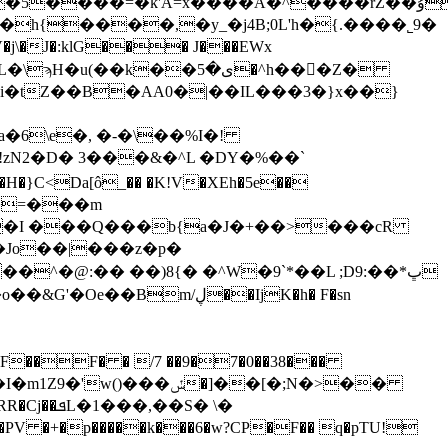
����A�^����rZ��ۇ�,�����%��������~
h{����,�y_�j4B;0L'h�{.����˾9�
!zN2�D� 3���&�^L �DY�%��`
��u�I ���Q���b{a�J�+��>���cR
:�� ��)8{� �^W�9`*��L ;D9:��*ڀ
m/ڸ��IjK�h� F�sn
��F� � /7 ��9�7�0��38���
���ݽ�]��[�;N�>��
��S� \�
V �+�p�����k���6�w?CP�F�� q�pTU!