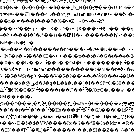
'IF�뮓�t�9IA�G~u �e5{�,9
�rUfI^%�<��2�f�LЅE���&�t��=�1�'=G髬
܀���Z����4��'^�'�e��o^|?�����/
��n����I���7�%�Z~O�x?
#I����`��ɲ�X�"a^�x(R���H��_�
*��}s��߼H�������Ԧ'��r����/
��G���xЃ�����e�nb��iܿ��7�D��G�T
Iv7�v���'�C3���;�ʦ��:�{�G�t��e�|
�q1K��?
5�WSr�p`��V�5�?���,�Ŵ9Ө���U�^f'\9N��`
D0�L�{Βi 3W,�%�lP���
�
%��*���[���t���s2Ϫ=�6�����w|�
��`��r��`���Hg���ɗ8�G/.���!�1d5�
��\�1y��ch��{O΋ɫhL?��DI�d�_7E�_,�*h�Nz�
��|�D�}�d�VW����Ib)� ?��*Ɇ�8n�MxR�
j�3N��#T�#L)���
��� ��֮.�SI��Z��_^�`