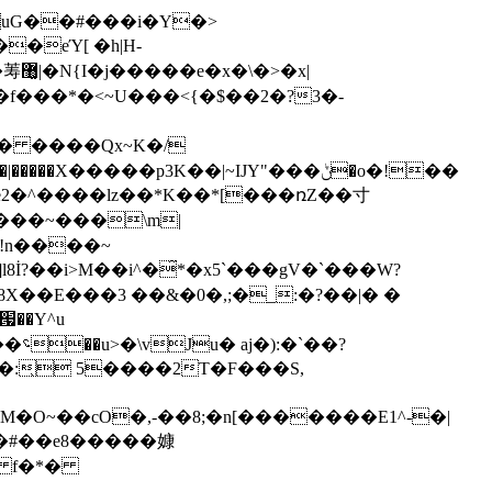
eΎ[ �h|H-
f���*�<~U���<{�$��2�?3�-
5� ����Qx~K�/
2�^����lz��*K��*[���ռZ��⼨
3���~���\m|
՗��Y^u
�O~��cO�,-��8;�n[�������E1^-�|
��#��e8�����嫝
 f�*�