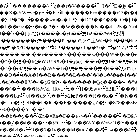
X�ĉxWe�)~�EIL�����Eeo����r#7�(���
�L��e9>��tz�[?��W�����ǋ��4?N�ˬZ>�
��`x��[r]e/˪(����-�y6��1x9��/We6\瓬
�����e����l\ .��h\\ge 丘Wi>�9O��/�b
����t��f��e����N�����k,���W��:��e
*����h^̳�iVUY9X.�1�y@(+��o� D�*��
^����j6?^/gI_{RvU.�H�9SwV5Bfh���]
���b��y��Zn�=Rn�F��e~>�������D&^M
����ۣZ��ȧ�`���$*C;�T>��WY�Wx6>O�Y�
�m�/�i>i�x O��7�1v���M�ռcZ� �-9lѩ���4