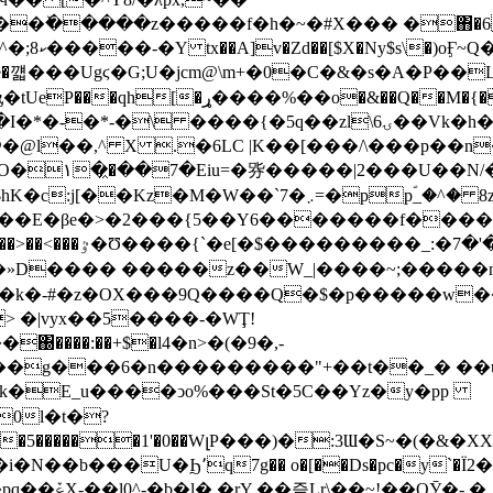
ٚ�����z�����f�h�~�#X��� �΋�6 ��
<]é1�
\n�e�꺫���Ugϛ�G;U�jcm@\m+�0�C�&�s�A�P��L
��M�{�Ѽ�7�Z��̳yut���:�4����}
5q��zl\6ۍ��Vk�h�k�U��~�M�mxvK���m���y�9V
@�@l��,^ X 
.�6LC |K��[���/\���p��n
۱��͖��7�Eiu=�哛�����|2���U��N/��V�~
ؐ_�^� 8z�wa�ȃ�y�o~��I��C�9W?p���{��{� ^?
�>�2���{5��Y6�������f����U&&E�ҧ}zx
�a����__�_�̿~%��?
 �|vyx��5����-�WŢ!
����:��+$�l4�n>�(�9�,-
�g���6�n���������"+��t��_� ��u�
0l�t�?
���t:DJ�ﭑ��y�ͺ�į o�5������1'�0��WլP���)�:3Ɯ�S~�(�
5Oo��kNٟAK�"