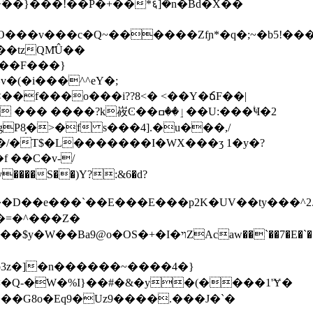
��}���!��P�+��*६]�n�Bd�X��
O���v���c�Q~������Zfɲ*�q�;~�b5ǃ��
�tzQM҃Û��
���F���}
�(�i���^^eY�;
��f���o���i??8<� <��Y�ճF��|
峳Ͼ��ٳ��ߛ��U:���۠Ҹ�2
�/�T$�L�������I�WX���ʒ 1�y�?
 ��C�v-/
��D��e���`��E���E���p2K�UV��ty���^2.
�=�^���Z�
+�I�ױZAcaw��`��7�E�`���:
3z�]�n������~����4�}