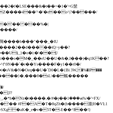
�ɣ�'�� ���%�|
䧓����h���"���_�IU
2����2��d�����iQ>y��?
�r��Ys����F�y1��r0�/
�/
[J?
t����,�/#�ɼ��ܗ���1%/�'=FX/
�'�� #F�A �T�8qZh�(b����㴴|H�VĿ1
�SXg�aK�_e�v�5T�-E��^$��!}