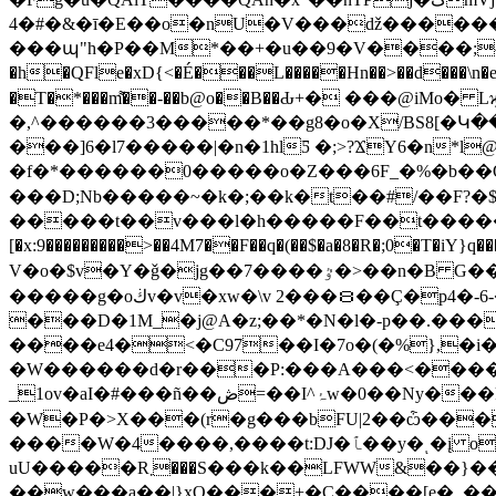
4�#�&�ī�E��o�nU�V���ǆ�������
���պ"h�P��M*��+�u��9�V����;^�;8ކ�����-�Y tx��A]v�Zd��[$X�Ny$s\�)oӺ~Q� ��o�y�nc�����aϮx{
�h�QFle�xD{<�É���L�����Hn��>��d���
�T�*���m͌��-��b@o��B��Ԃ+� ���@iMo� Lϗ�tUeP���qh[�ړ����%��o�&��Q
�,^������3�����*��g8�o�X/BS8[�Կ��I�*�-�*-�\ ����{�
���]6�l7�����|�n�1hlƼ �;>?ϪY6�n*l
�f�*������0�����o�Z���6F_�%�b��O�
���D;Nb�����~�k�;��k�t��#/��F?�$hK�c:j[��Kz�M�W��`7�܇=�pp
�����t��v���l�h�����F��t������E�βe
[�x:9���������>��4M7��F��q�(��$�a�8�R�;0�T�iY}q����>��<���ٷ�Ʊ����{`�e[�$���������_:�ߞ��'�7�M��uZ ˩�q�v
V�o�$v�Y�ǧ�ϳg��7����ٷ�>��n�B G��»D���� �����z��W_|����~;�����n���Z2҈�ٜ�lzyvJ?������翏
�����g�oڬv�v�xw�\v 2���８��Ç�p4�-6-�k�-#�z�OX���9Q����Q�$�p�����w��R.��iZ~R#T�S+z�z�-�2ɀ�U���
���D�1M_�j@A�z;��*�N�l�-p��.���>
����e4�<�C97��I�7o�(�%},�i��΀
�W����
��d�r���P:���A���<����
_1ov�aI�#���ñ��ڞ=��I^ۂw�0��Ny���k�E_u����ͻo%���St�5C��Yz�y�pp
�W�P�>X���(r�g���bFU|2��ѽ���
����W�4����,�
uU�����R܂���S���k��LFWW&��}��i�N��b���U�Ϧ٬q7g�� o�[��Ds�pc�y`�Ϊ2�{|�3�{࿍�<��۾�s�v�ѵd����n.���
��w�͕��a��|}xO��̗�+�C����[e�_��pq��ݞX-��l0^-�b�l�.�rY ��즡Lr\��~!��OӮ�- �_��_�O�5mPf�մ��D�*oor���