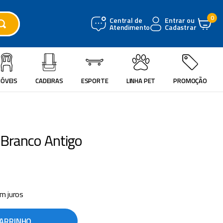
0
Central de
Entrar ou
Atendimento
Cadastrar
ÓVEIS
CADEIRAS
ESPORTE
LINHA PET
PROMOÇÃO
Branco Antigo
m juros
CARRINHO