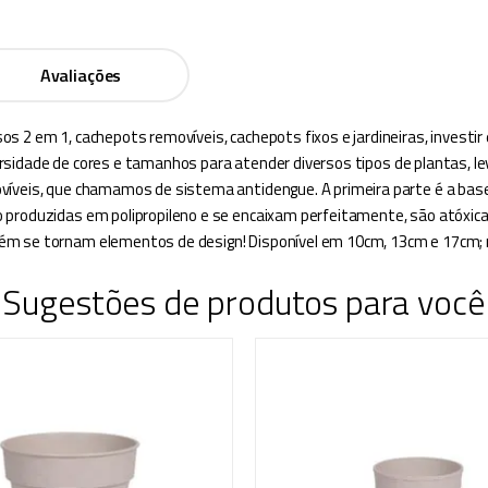
Avaliações
s 2 em 1, cachepots removíveis, cachepots fixos e jardineiras, investir
diversidade de cores e tamanhos para atender diversos tipos de plantas, 
íveis, que chamamos de sistema antidengue. A primeira parte é a base;
 produzidas em polipropileno e se encaixam perfeitamente, são atóxica
 se tornam elementos de design! Disponível em 10cm, 13cm e 17cm; nas 
Sugestões de produtos para você