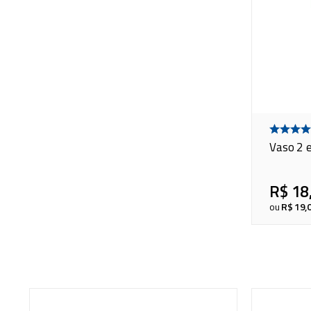
Vaso 2 
R$
18
ou
R$
19
,