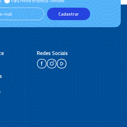
s
Para minha empresa / brindes
Cadastrar
te
Redes Sociais
a
a