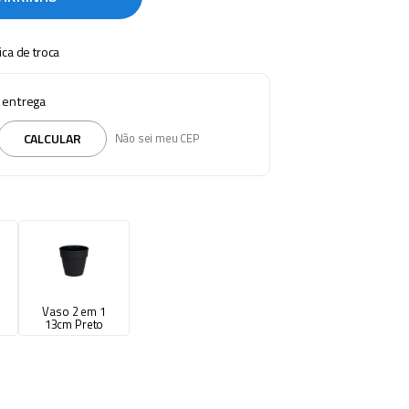
tica de troca
e entrega
CALCULAR
Não sei meu CEP
Vaso 2 em 1
13cm Preto