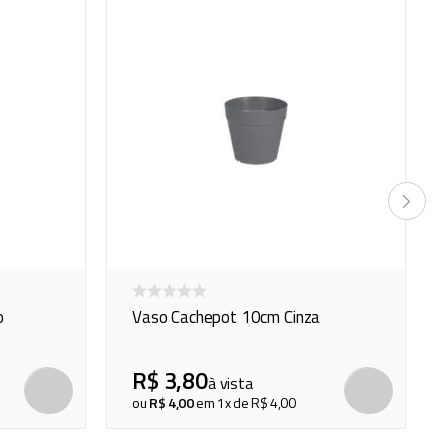
o
Vaso Cachepot 10cm Cinza
R$
3
,
80
à vista
COMPRAR
COMP
ou
R$
4
,
00
em
1
x de
R$
4
,
00