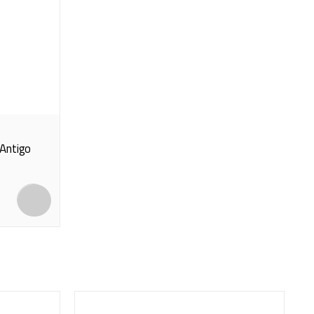
Antigo
COMP