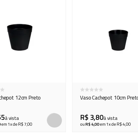
chepot 12cm Preto
Vaso Cachepot 10cm Pret
65
R$
3
,
80
à vista
à vista
COMPRAR
0
em
1
x de
R$
7
,
00
ou
R$
4
,
00
em
1
x de
R$
4
,
00