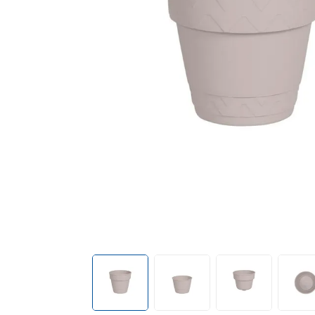
cadeira praia
10
º