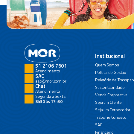
Institucional
Quem Somos
51 2106 7601
Atendimento
Política de Gestão
SAC
Relatório de Transpar
sac@mor.com.br
Chat
Sustentabilidade
Atendimento
Venda Corporativa
Segunda a Sexta:
8h30 às 17h30
Seja um Cliente
Seja um Fornecedor
Trabalhe Conosco
SAC
Financeiro