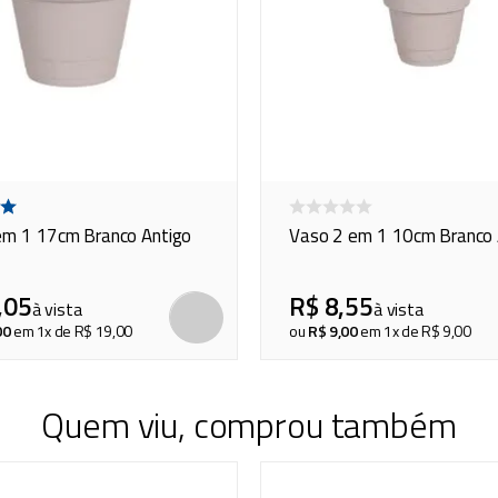
em 1 17cm Branco Antigo
Vaso 2 em 1 10cm Branco 
,
05
R$
8
,
55
à vista
à vista
00
em
1
x de
R$
19
,
00
ou
R$
9
,
00
em
1
x de
R$
9
,
00
Quem viu, comprou também