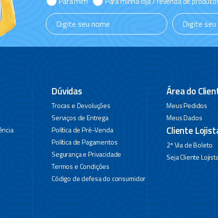
Para mim
Para minha loja / revenda de produto
Dúvidas
Área do Clien
Trocas e Devoluções
Meus Pedidos
Serviços de Entrega
Meus Dados
Cliente Lojist
ência
Política de Pré-Venda
Política de Pagamentos
2ª Via de Boleto
Segurança e Privacidade
Seja Cliente Lojist
Termos e Condições
Código de defesa do consumidor