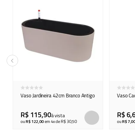
Vaso Jardineira 42cm Branco Antigo
Vaso Ca
R$
115
,
90
R$
6
,
à vista
COMPRAR
COMPRAR
ou
R$
122
,
00
em
4
x de
R$
30
,
50
ou
R$
7
,
0