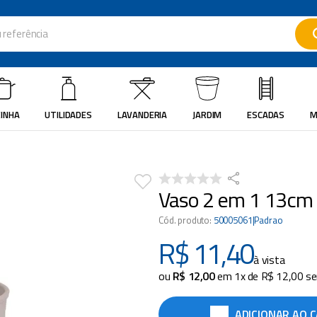
ferência
ados
INHA
UTILIDADES
LAVANDERIA
JARDIM
ESCADAS
M
Vaso 2 em 1 13cm 
Cód. produto
:
50005061|Padrao
R$
11
,
40
à vista
ou
R$
12
,
00
em
1
x de
R$
12
,
00
se
ADICIONAR AO 