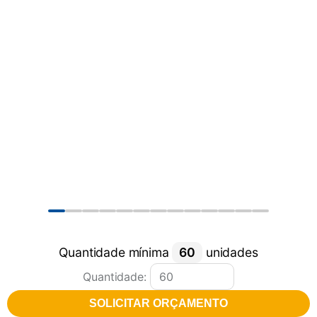
piscina
8
º
cadeira praia
9
º
cadeiras
10
º
Quantidade mínima
60
unidades
Quantidade:
SOLICITAR ORÇAMENTO