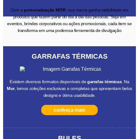
Com a
personalização MOR
, sua marca ganha visibilidade em
produtos que fazem parte do dia a dia das pessoas. Seja em
eventos, brindes corporativos ou ações promocionais, cada item se
transforma em uma poderosa ferramenta de divulgação
GARRAFAS TÉRMICAS
Existem diversos formatos disponíveis de
garrafas térmicas
. Na
Mor
, temos coleções exclusivas e completas que apresentam belos
designs e ótima usabilidade.
conheça mais
BULES