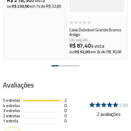
à vista
ou
R$
230
,
00
em
7
x de
R$
32
,
85
Caixa Dobrável Grande Branco
Antigo
R$
146
,
00
R$
87
,
40
à vista
ou
R$
92
,
00
em
3
x de
R$
30
,
66
Avaliações
5
estrelas
2
5.00
4
estrelas
0
3
estrelas
0
2
avaliações
2
estrelas
0
1
estrela
0