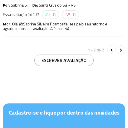
Por
:
Sabrina S.
De
:
Santa Cruz do Sul - RS
Essa avaliação foi útil?
0
0
Mor
:
Olá! @Sabrina Silveira Ficamos felizes pelo seu retorno e
agradecemos sua avaliação. Até mais 😀
1 - 2
de
2
ESCREVER AVALIAÇÃO
Cadastre-se e fique por dentro das novidades