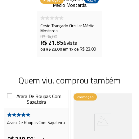
Promoção
Cesto Trançado Circular Médio
Mostarda
R$
34
,
00
R$
21
,
85
à vista
ou
R$
23
,
00
em
1
x de
R$
23
,
00
Quem viu, comprou também
Promoção
Arara De Roupas Com Sapateira
R$
218
,
50