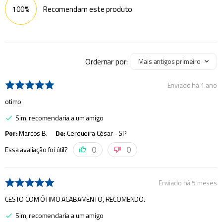
100%
Recomendam este produto
Ordernar por:
Mais antigos primeiro
Enviado há
1 ano
otimo
Sim, recomendaria a um amigo
Por
:
Marcos B.
De
:
Cerqueira César - SP
Essa avaliação foi útil?
0
0
Enviado há
5 meses
CESTO COM ÓTIMO ACABAMENTO, RECOMENDO.
Sim, recomendaria a um amigo