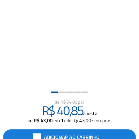
piscina
8
º
cadeira praia
9
º
mop
10
º
R$
64
,
00
R$
40
,
85
à vista
ou
R$
43
,
00
em
1
x de
R$
43
,
00
sem juros
ADICIONAR AO CARRINHO