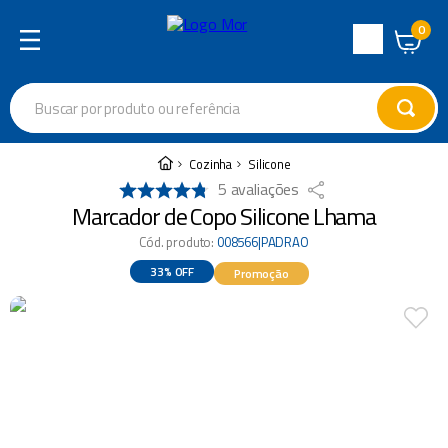
0
Central
de
Buscar por produto ou referência
Atendimento
Termos mais buscados
Cozinha
Silicone
5
avaliações
cadeira
1
º
Marcador de Copo Silicone Lhama
varal
2
º
Cód. produto
:
008566|PADRAO
garrafa térmica
3
º
33%
OFF
Promoção
guarda sol
4
º
escada
5
º
caixa térmica
6
º
churrasco
7
º