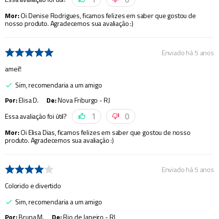
Mor
:
Oi Denise Rodrigues, ficamos felizes em saber que gostou de
nosso produto. Agradecemos sua avaliação :)
Enviado há
5 anos
amei!!
Sim, recomendaria a um amigo
Por
:
Elisa D.
De
:
Nova Friburgo - RJ
Essa avaliação foi útil?
1
0
Mor
:
Oi Elisa Dias, ficamos felizes em saber que gostou de nosso
produto. Agradecemos sua avaliação :)
Enviado há
5 anos
Colorido e divertido
Sim, recomendaria a um amigo
Por
:
Bruna M.
De
:
Rio de Janeiro - RJ