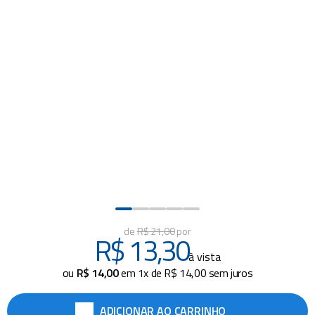
piscina
8
º
cadeira praia
9
º
cadeiras
10
º
R$
21
,
00
R$
13
,
30
à vista
ou
R$
14
,
00
em
1
x de
R$
14
,
00
sem juros
ADICIONAR AO CARRINHO