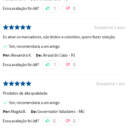
Essa avaliação foi útil?
1
0
Enviado há
3 anos
Eu amei os marcadores, são lindos e coloridos, quero fazer coleção.
Sim, recomendaria a um amigo
Por
:
Alexandra K.
De
:
Arraial do Cabo - RJ
Essa avaliação foi útil?
1
0
Enviado há
1 ano
Produtos de alta qualidade.
Sim, recomendaria a um amigo
Por
:
Magda B.
De
:
Governador Valadares - MG
Essa avaliação foi útil?
0
0