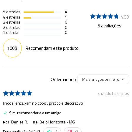
5
estrelas
4
4.80
4
estrelas
1
3
estrelas
0
5
avaliações
2
estrelas
0
1
estrela
0
100%
Recomendam este produto
Ordernar por:
Mais antigos primeiro
Enviado há
6 anos
lindos. encaixam no copo . prático e decorativo
Sim, recomendaria a um amigo
Por
:
Denise R.
De
:
Belo Horizonte - MG
Essa avaliação foi útil?
1
0