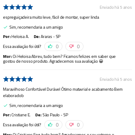
Enviado há
5 anos
espreguiçadeira muito leve, fácil de montar, super linda
Sim, recomendaria a um amigo
Por
:
Heloisa A.
De
:
Araras - SP
Essa avaliação foi útil?
0
0
Mor
:
Oi Heloisa Abreu, tudo bem? Ficamos felizes em saber que
gostou de nosso produto. Agradecemos sua avaliação 😀
Enviado há
5 anos
Maravilhoso Confortável Durável Ótimo matwrial e acabamento Bem
elaboradob
Sim, recomendaria a um amigo
Por
:
Cristiane E.
De
:
São Paulo - SP
Essa avaliação foi útil?
0
0
Mor
:
Oi Cristiane Eng, tudo bem? Agradecemos o seu retorno e