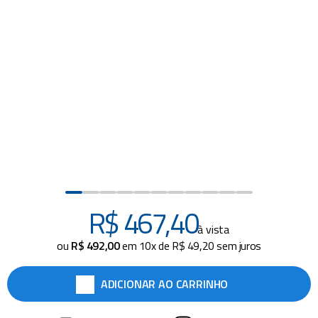
piscina
8
º
cadeira praia
9
º
cadeiras
10
º
R$
467
,
40
à vista
ou
R$
492
,
00
em
10
x de
R$
49
,
20
sem juros
ADICIONAR AO CARRINHO