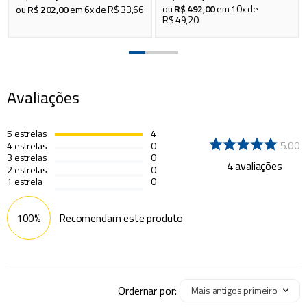
ou
R$
492
,
00
em
10
x de
ou
R$
202
,
00
em
6
x de
R$
33
,
66
R$
49
,
20
Avaliações
5
estrelas
4
5.00
4
estrelas
0
3
estrelas
0
4
avaliações
2
estrelas
0
1
estrela
0
100%
Recomendam este produto
Ordernar por:
Mais antigos primeiro