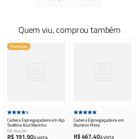
Quem viu, comprou também
Promoção
Cadeira Espreguiçadeira em Aço
Cadeira Espreguiçadeira em
Textiline Azul Marinho
Alumínio Preta
R$
344
,
00
R$
467
,
40
R$
191
,
90
à vista
à vista