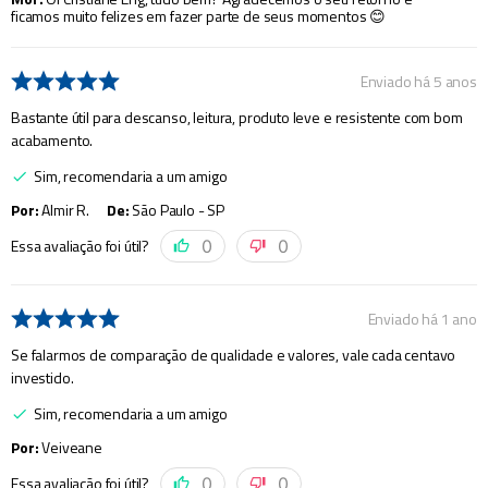
ficamos muito felizes em fazer parte de seus momentos 😊
Enviado há
5 anos
Bastante útil para descanso, leitura, produto leve e resistente com bom
acabamento.
Sim, recomendaria a um amigo
Por
:
Almir R.
De
:
São Paulo - SP
Essa avaliação foi útil?
0
0
Enviado há
1 ano
Se falarmos de comparação de qualidade e valores, vale cada centavo
investido.
Sim, recomendaria a um amigo
Por
:
Veiveane
Essa avaliação foi útil?
0
0