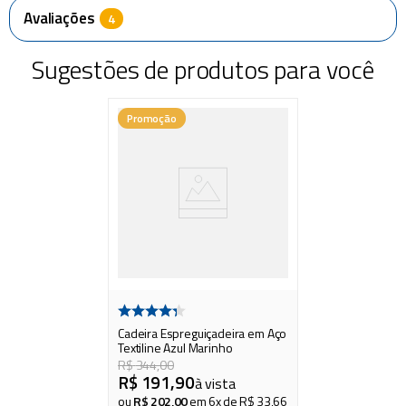
Avaliações
Sugestões de produtos para você
Promoção
Cadeira Espreguiçadeira em Aço
Textiline Azul Marinho
R$
344
,
00
R$
191
,
90
à vista
ou
R$
202
,
00
em
6
x de
R$
33
,
66