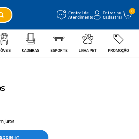
0
Central de
Entrar ou
Atendimento
Cadastrar
ÓVEIS
CADEIRAS
ESPORTE
LINHA PET
PROMOÇÃO
os
m juros
CARRINHO