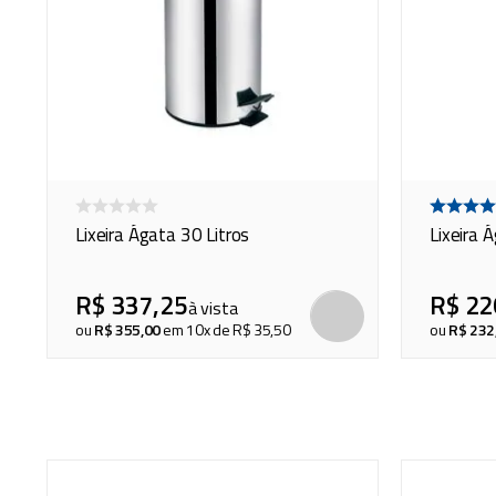
Lixeira Ágata 30 Litros
Lixeira 
R$
337
,
25
R$
22
à vista
ou
R$
355
,
00
em
10
x de
R$
35
,
50
ou
R$
232