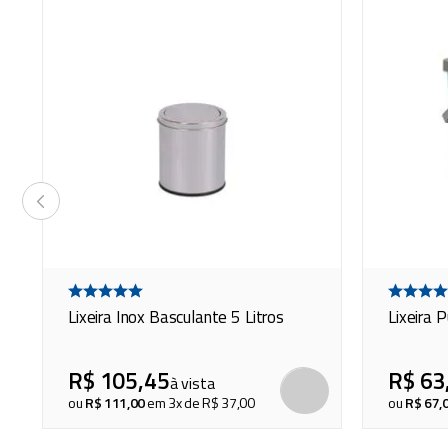
Lixeira Inox Basculante 5 Litros
Lixeira P
R$
105
,
45
R$
63
à vista
COMPRAR
COMPRAR
ou
R$
111
,
00
em
3
x de
R$
37
,
00
ou
R$
67
,