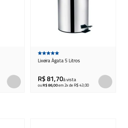
Lixeira Ágata 5 Litros
R$
81
,
70
à vista
COMPRAR
COMP
ou
R$
86
,
00
em
2
x de
R$
43
,
00