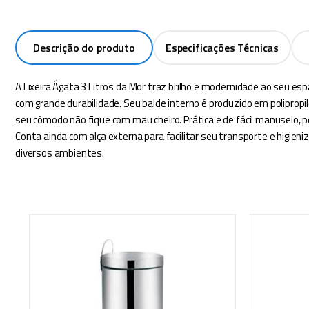
Descrição do produto
Especificações Técnicas
A Lixeira Ágata 3 Litros da Mor traz brilho e modernidade ao seu esp
com grande durabilidade. Seu balde interno é produzido em poliprop
seu cômodo não fique com mau cheiro. Prática e de fácil manuseio, 
Conta ainda com alça externa para facilitar seu transporte e higie
diversos ambientes.