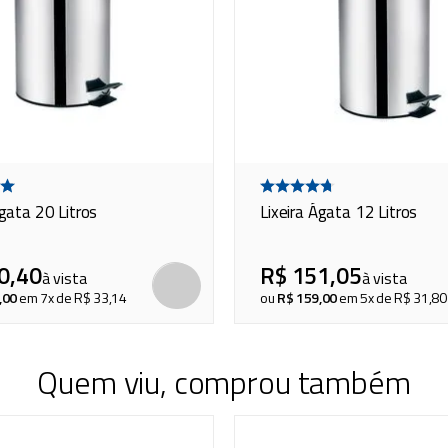
Ágata 20 Litros
Lixeira Ágata 12 Litros
0
,
40
R$
151
,
05
à vista
à vista
,
00
em
7
x de
R$
33
,
14
ou
R$
159
,
00
em
5
x de
R$
31
,
80
Quem viu, comprou também