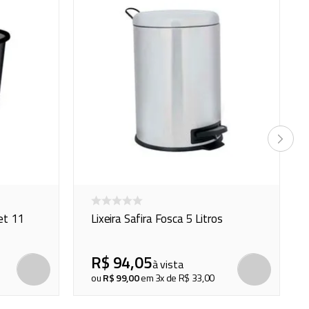
et 11
Lixeira Safira Fosca 5 Litros
R$
94
,
05
à vista
COMPRAR
COMP
ou
R$
99
,
00
em
3
x de
R$
33
,
00