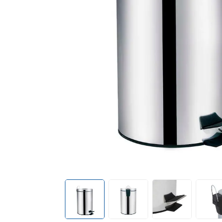
cadeiras
10
º