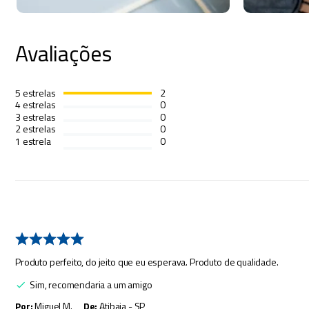
Avaliações
5
estrelas
2
4
estrelas
0
3
estrelas
0
2
estrelas
0
1
estrela
0
Produto perfeito, do jeito que eu esperava. Produto de qualidade.
Sim, recomendaria a um amigo
Por
:
Miguel M.
De
:
Atibaia - SP