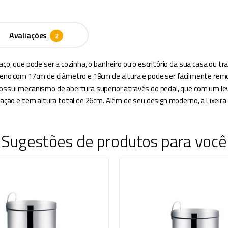
Avaliações
aço, que pode ser a cozinha, o banheiro ou o escritório da sua casa ou t
ileno com 17cm de diâmetro e 19cm de altura e pode ser facilmente remov
possui mecanismo de abertura superior através do pedal, que com um leve
nização e tem altura total de 26cm. Além de seu design moderno, a Lixe
Sugestões de produtos para você