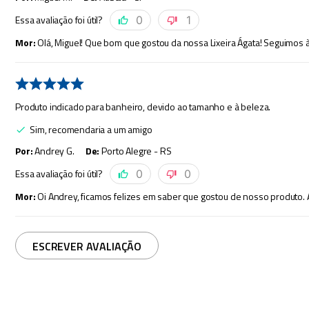
Essa avaliação foi útil?
0
1
Mor
:
Olá, Miguel! Que bom que gostou da nossa Lixeira Ágata! Seguimos à
Produto indicado para banheiro, devido ao tamanho e à beleza.
Sim, recomendaria a um amigo
Por
:
Andrey G.
De
:
Porto Alegre - RS
Essa avaliação foi útil?
0
0
Mor
:
Oi Andrey, ficamos felizes em saber que gostou de nosso produto. 
ESCREVER AVALIAÇÃO