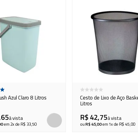
ush Azul Claro 8 Litros
Cesto de Lixo de Aço Bask
Litros
,
65
R$
42
,
75
à vista
à vista
COMPRAR
00
em
2
x de
R$
33
,
50
ou
R$
45
,
00
em
1
x de
R$
45
,
00