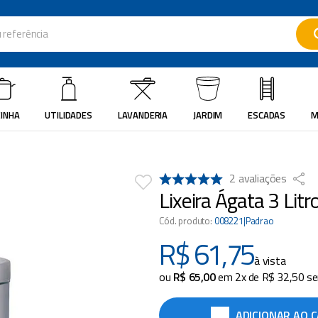
ferência
ados
INHA
UTILIDADES
LAVANDERIA
JARDIM
ESCADAS
M
2
avaliações
Lixeira Ágata 3 Litr
Cód. produto
:
008221|Padrao
R$
61
,
75
à vista
ou
R$
65
,
00
em
2
x de
R$
32
,
50
se
ADICIONAR AO 