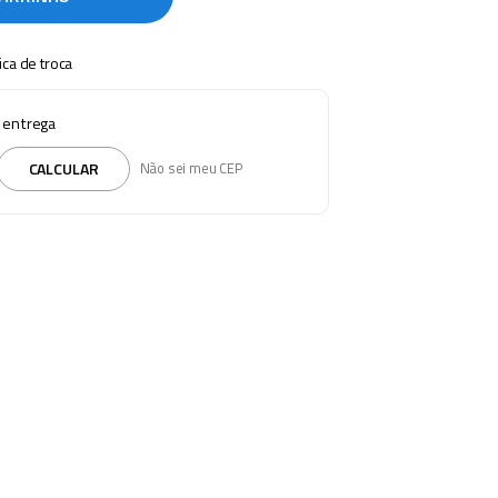
tica de troca
e entrega
CALCULAR
Não sei meu CEP